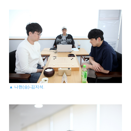
▲ 나현(승)-김지석.