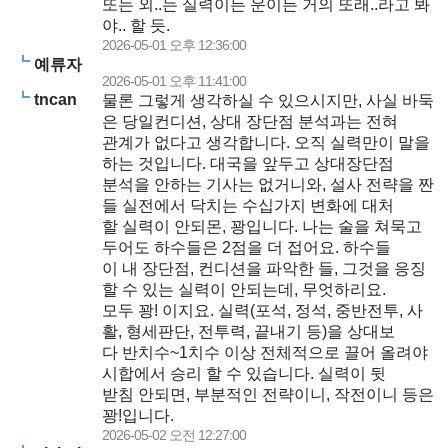
또는 외..는 실력이든 운이든 거의 또래..라고 봐
야.. 할 듯.
2026-05-01 오후 12:36:00
예류자
2026-05-01 오후 11:41:00
tncan
물론 그렇게 생각하실 수 있으시지만, 사실 바둑
은 당일컨디션, 상대 장단점 분석과는 전혀
관계가 없다고 생각합니다. 오직 실력만이 말을
하는 것입니다. 대국을 앞두고 상대장단점
분석을 안하는 기사는 없거니와, 설사 전략을 짠
들 실전에서 닥치는 수십가지 변화에 대처
할 실력이 안되몬, 꽝입니다. 나는 술을 쳐묵고
두어도 하수들은 2점을 더 접어요. 하수들
이 내 장단점, 컨디션을 파악한 들, 그것을 응징
할 수 있는 실력이 안되는데, 무엇하리요.
모두 꽝! 이지요. 실력(포석, 정석, 중반전투, 사
활, 형세판단, 전투력, 끝내기 등)을 상대보
다 반치수~1치수 이상 전체적으로 끌어 올려야
시합에서 승리 할 수 있습니다. 실력이 뒷
받침 안되면, 부분적인 전략이니, 작전이니 등은
꽝!입니다.
2026-05-02 오전 12:27:00