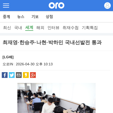
세계
최신
국내
해외
인터뷰
취재수첩
기획특집
최재영·한승주·나현·박하민 국내선발전 통과
[LG배]
오로IN
2026-04-30 오후 10:13
|