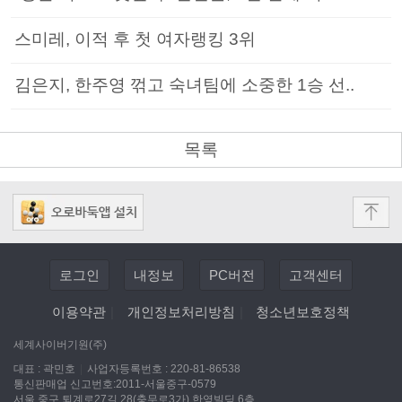
스미레, 이적 후 첫 여자랭킹 3위
김은지, 한주영 꺾고 숙녀팀에 소중한 1승 선..
목록
로그인
내정보
PC버전
고객센터
이용약관
|
개인정보처리방침
|
청소년보호정책
세계사이버기원(주)
대표 : 곽민호
|
사업자등록번호 : 220-81-86538
통신판매업 신고번호:2011-서울중구-0579
서울 중구 퇴계로27길 28(충무로3가) 한영빌딩 6층