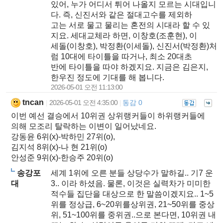
있어, 누가 어디서 튀어 나올지 모르는 시대입니
다. 즉, 신진서와 같은 절대고수를 제외하
고는 서로 물고 물리는 혼전의 시대라 할 수 있
지요. 세대교체라 하면, 이창호(조훈현), 이
세돌(이창호), 박정환(이세돌), 신진서(박정환)처
럼 10대에 타이틀을 따거나, 최소 20대초
반에 타이틀을 따야 하겠지요. 지금은 김은지,
한우진 정도에 기대를 해 봅니다.
2026-05-01 오전 11:13:00
tncan
2026-05-01 오전 4:35:00
동감 0
|
|
이번 예선 결승에서 10위권 상위랭커들이 하위랭커들에
의해 모조리 탈락하는 이변이 일어났네요.
강동윤 6위(x)-박하민 27위(o),
김지석 8위(x)-나 현 21위(o)
안성준 9위(x)-한승주 20위(o)
송강포
세계 1위에 오른 분들 상당수가 말하길.. 기7 운
대
3.. 이라 하셨음. 물론, 이것은 실력차가 미미한
적수들 집단을 대상으로 한 말씀이겠지요.. 1~5
위를 정상급, 6~20위를상위권, 21~50위를 중상
위, 51~100위를 중위권..으로 본다면, 10위권 내