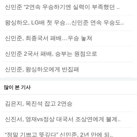
신민준 “2연속 우승하기엔 실력이 부족했던 ..
왕싱하오, LG배 첫 우승…신민준 연속 우승도..
신민준, 최종국서 패배…우승 놓쳐
신민준 2국서 패배, 승부는 원점으로
신민준, 왕싱하오에게 반집패
많이 본 기사
김은지, 목진석 잡고 2연승
신진서, 영재vs정상 대국서 조상연에게 불계..
“정말 기쁘고 뜻깊다” 신민준, 2년 만에 되..