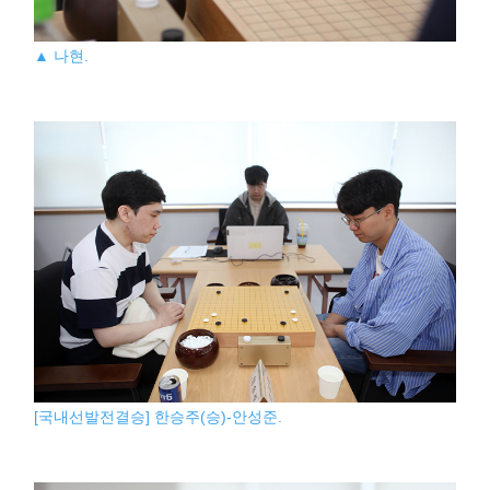
▲ 나현.
[국내선발전결승] 한승주(승)-안성준.