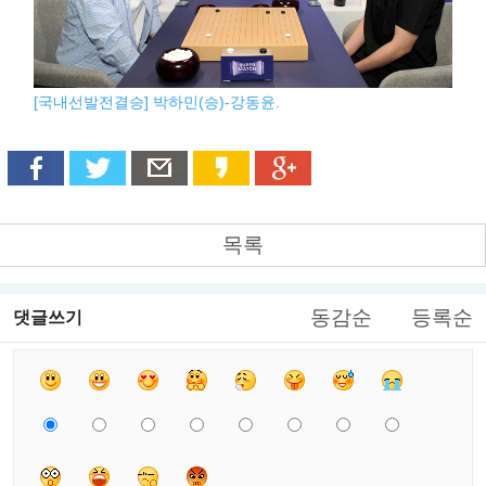
[국내선발전결승] 박하민(승)-강동윤.
목록
동감순
등록순
댓글쓰기