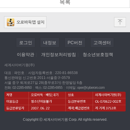
목록
로그인
내정보
PC버전
고객센터
이용약관
|
개인정보처리방침
|
청소년보호정책
세계사이버기원(주)
대표 : 곽민호
|
사업자등록번호 : 220-81-86538
통신판매업 신고번호:2011-서울중구-0579
서울 중구 퇴계로27길 28(충무로3가) 한영빌딩 6층
전화 : 02-2285-6950
|
팩스 : 02-2285-6955
|
이메일 :
oper@cyberoro.com
Copyright ⓒ 세계사이버기원 Corp. All rights reserved.