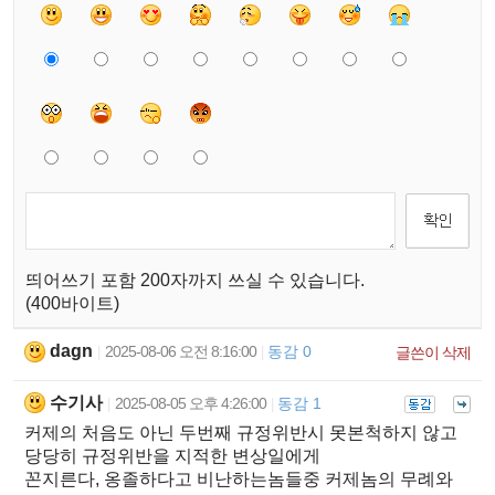
띄어쓰기 포함 200자까지 쓰실 수 있습니다.
(400바이트)
dagn
2025-08-06 오전 8:16:00
동감 0
|
|
글쓴이 삭제
수기사
2025-08-05 오후 4:26:00
동감 1
|
|
커제의 처음도 아닌 두번째 규정위반시 못본척하지 않고
당당히 규정위반을 지적한 변상일에게
꼰지른다, 옹졸하다고 비난하는놈들중 커제놈의 무례와