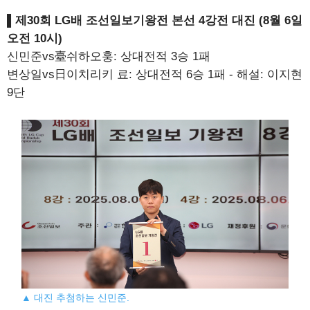
▌제30회 LG배 조선일보기왕전 본선 4강전 대진 (8월 6일
오전 10시)
신민준vs臺쉬하오훙: 상대전적 3승 1패
변상일vs日이치리키 료: 상대전적 6승 1패 - 해설: 이지현
9단
▲ 대진 추첨하는 신민준.