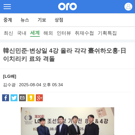
세계
최신
국내
해외
인터뷰
취재수첩
기획특집
韓신민준·변상일 4강 올라 각각 臺쉬하오훙·日
이치리키 료와 격돌
[LG배]
김수광
2025-08-04 오후 05:34
|