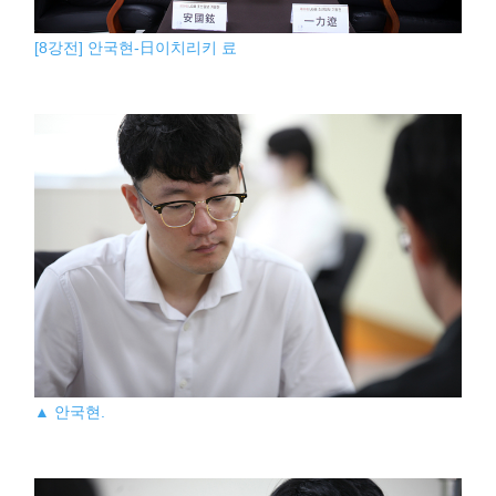
[8강전] 안국현-日이치리키 료
▲ 안국현.