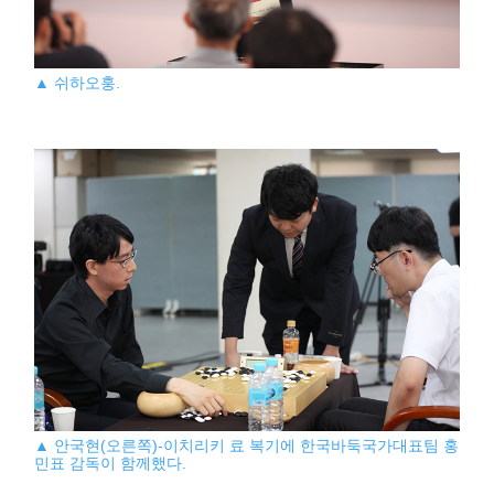
▲ 쉬하오훙.
▲ 안국현(오른쪽)-이치리키 료 복기에 한국바둑국가대표팀 홍
민표 감독이 함께했다.