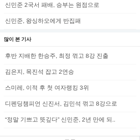
신민준 2국서 패배, 승부는 원점으로
신민준, 왕싱하오에게 반집패
많이 본 기사
후반 지배한 한승주, 최정 꺾고 8강 진출
김은지, 목진석 잡고 2연승
스미레, 이적 후 첫 여자랭킹 3위
디펜딩챔피언 신진서, 김민석 꺾고 8강으로
“정말 기쁘고 뜻깊다” 신민준, 2년 만에 되..