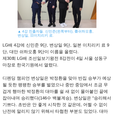
▲ 4강 진출자들. 신민준(왼쪽부터), 臺쉬하오훙,
변상일, 日이치리키 료.
LG배 4강에 신민준 9단, 변상일 9단, 일본 이치리키 료 9
단, 대만 쉬하오훙 9단이 이름을 올렸다.
제30회 LG배 조선일보기왕전 8강전이 4일 서울 성동구
마장로 한국기원에서 열렸다.
디펜딩 챔피언 변상일은 박정환을 맞아 반집 승부가 예상
될 듯한 팽팽한 승부를 벌였으나 중반 중앙에서 조금 무
겁게 행마한 박정환의 대마를 쉴 새 없이 몰아붙인 끝에
잡아내며 승리했다(146수 백불계승). 변상일은 “승리해서
기쁘다. 초반은 안 좋게 시작한 것 같은데, 어쩔 수 없이
난전에 말리지 않기 위해서 타협한 부분도 있었다. 대마