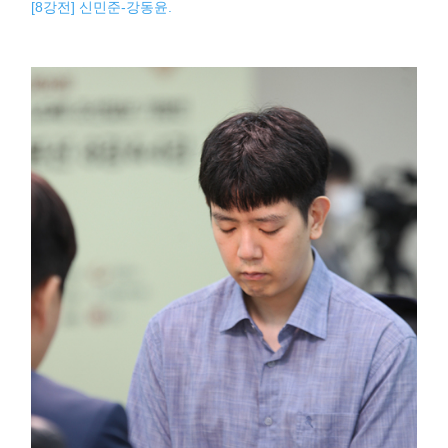
[8강전] 신민준-강동윤.