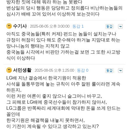
방자한 짓에 대해 뭐라 하는 놈 못봤다
변상일의 당시 행동은 당당하고 정의롭다 비난하는놈들의
심사가 배배 꼬여 있어서 이상하게 보는것이다
수기사
2025-08-05 오후 3:00:00
동감 1
|
|
아직도 중국놈들(특히 커제) 편드는 놈들이 설치는구나
규정이 허점이 있다 해도 준수해야 하거늘 지맘대로 하는
망나니놈의 행태는 지적치 않고
중국놈들 시각에서 비판만 가하는걸 보면 그 또한 사고방
식이 이상하다
서민생활
2025-08-05 오후 1:25:00
동감 0
|
|
LG배 지난 결승에서 한국기원이 적용한
사석을 돌통뚜껑에 놓는 규칙이 아주 잘된 룰이라면 계속
하든지,
이런 저런 여론이 좋지 않으니 슬그머니 바꾸고,
그 피해로 LG배에 중국선수들이 참가하지 않아서,
LG그룹은 반쪽짜리 세계대회에 막대한 돈을 쓰게 만드는
꼴인데
한국기원은 해결책을 내놓지 못하면서,
이 기전이 계속될 수 있다고 생각하고 있는지?