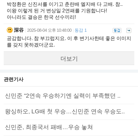
박정환은 신진서를 이기고 춘란배 엘지배 다 고배. 참..
이왕 이렇게 된 거 변상일 2연패를 기원합니다!
아니라도 결승은 한국 선수끼리!
深谷
2025-08-04 오후 10:48:00
동감 1
|
|
공감합니다. 참 부끄럽지요. 이 후 변기사한테 좋은 이미지
를 갖지 못하겠더군요.
더보기
관련기사
신민준 “2연속 우승하기엔 실력이 부족했던 ..
왕싱하오, LG배 첫 우승…신민준 연속 우승도..
신민준, 최종국서 패배…우승 놓쳐