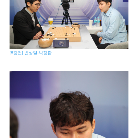
[8강전] 변상일-박정환.