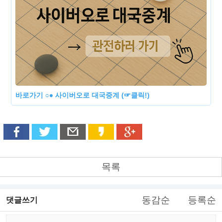
바로가기 ○● 사이버오로 대국중계 (☞클릭!)
목록
동감순
등록순
댓글쓰기