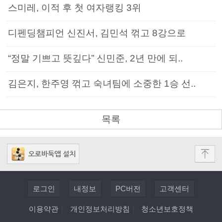
스미레, 이적 후 첫 여자랭킹 3위
디펜딩챔피언 신진서, 김민석 꺾고 8강으로
“정말 기쁘고 뜻깊다” 신민준, 2년 만에 되..
김은지, 한주영 꺾고 숙녀팀에 소중한 1승 선..
목록
로그인
내정보
PC버전
고객센터
이용약관
|
개인정보처리방침
|
청소년보호정책