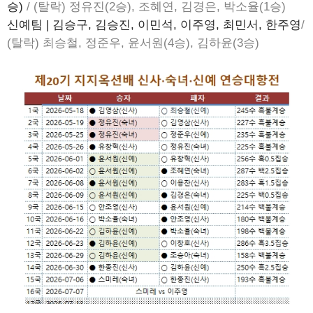
승)
/ (탈락) 정유진(2승), 조혜연, 김경은, 박소율(1승)
신예팀 | 김승구, 김승진, 이민석, 이주영, 최민서, 한주영
/
(탈락) 최승철, 정준우, 윤서원(4승), 김하윤(3승)