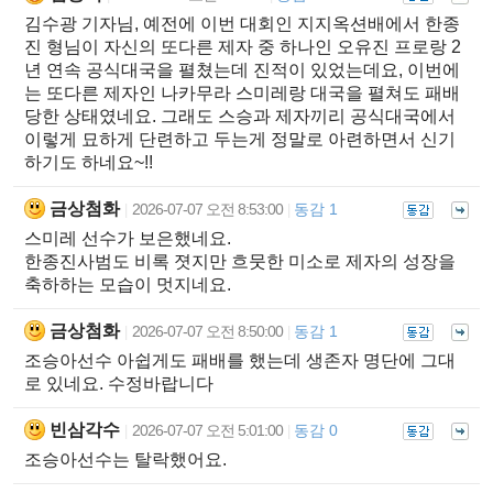
김수광 기자님, 예전에 이번 대회인 지지옥션배에서 한종
진 형님이 자신의 또다른 제자 중 하나인 오유진 프로랑 2
년 연속 공식대국을 펼쳤는데 진적이 있었는데요, 이번에
는 또다른 제자인 나카무라 스미레랑 대국을 펼쳐도 패배
당한 상태였네요. 그래도 스승과 제자끼리 공식대국에서
이렇게 묘하게 단련하고 두는게 정말로 아련하면서 신기
하기도 하네요~!!
금상첨화
2026-07-07 오전 8:53:00
동감 1
|
|
스미레 선수가 보은했네요.
한종진사범도 비록 졋지만 흐뭇한 미소로 제자의 성장을
축하하는 모습이 멋지네요.
금상첨화
2026-07-07 오전 8:50:00
동감 1
|
|
조승아선수 아쉽게도 패배를 했는데 생존자 명단에 그대
로 있네요. 수정바랍니다
빈삼각수
2026-07-07 오전 5:01:00
동감 0
|
|
조승아선수는 탈락했어요.