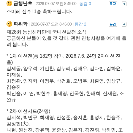
금행난초
2026-07-07 오전 8:49:00
동감 0
|
|
스미레 선수! 1승 축하드립니다.
파워학
2026-07-07 오전 8:46:00
동감 2
|
|
제28회 농심신라면배 국내선발전 소식
궁금하신 분들이 있을 것 같아, 관련 진행사항을 여기에 올
려 봅니다.
* 1차 예선전(총 182명 참가, 2026.7.6, 24명 2차예선 진
출)
김세동, 양우석, 기민찬, 김누리, 강재우, 김다빈, 김하윤,
이재성,
최정관, 임지혁, 이정우, 박건호, 오병우, 최환영, 임상규,
김승진
박진솔, 이 연, 박현수, 홍세영, 안국현, 한태희, 신재원, 조
완규
* 2차 예선시드(24명)
김지석, 박민규, 최재영, 안성준, 송지훈, 홍성지, 한승주,
김정현(大),
나현, 원성진, 강유택, 윤준상, 김은지, 김진휘, 박하민, 조