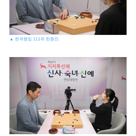
▲ 한국랭킹 111위 한종진.