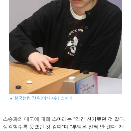
▲ 한국랭킹 71위(여자 4위) 스미레.
스승과의 대국에 대해 스미레는 “약간 신기했던 것 같다.
생각할수록 웃겼던 것 같다”며 “부담은 전혀 안 됐다. 재