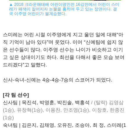
▲ 2018 크라운해태배 어린이명인전 16강전에서 어린이 스미
레가 패색이 짙어지자 눈물을 훔치며 두고 있는 장면이다. 결
국 이주영 어린이가 불계승했다.
스미레는 어린 시절 이주영에게 지고 울던 일에 대해“아
직 기억이 남아 있다”며 웃었다. 이어 “신예팀에 쉽지 않
은 선수들이 많다. 이주영 선수는 나이가 비슷하고 이기
고 싶은 상대이기도 하다. 최선을 다해서 좋은 모습 보여
드리겠다”고 말했다.
신사-숙녀-신예는 4승-4승-7승의 스코어가 되었다.
[각 팀 선수]
신사팀 | 목진석, 박영훈, 박진솔, 백홍석
/ (탈락) 김영삼
(1승), 유창혁(1승), 이용찬, 안조영(1승), 이창호, 한종진
(1승)
숙녀팀 | 김은지, 김채영, 오유진, 조승아, 최 정, 스미레(1