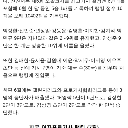
다. 신진서는 제6회 쏘팔코사놀 최고기사 결정전 6연패를
포함해 6월 한 달 동안 5승 1패를 기록하며 랭킹 점수 16
점을 보태 10402점을 기록했다.
박정환·신민준·변상일·강동윤·김명훈·이지현·김지석·박
민규 9단은 지난달과 같은 2∼9위를 유지했고, 안성준 9
단은 한 계단 상승한 10위에 이름을 올렸다.
또한 김태헌·윤서율·김원대·이윤·악지우·이서영·이우주
초단 등 신예 기사 7명이 기준 대국 수(30국)를 채우며 처
음으로 랭킹에 진입했다.
한편 6월에는 챌린지리그와 프로기사협회리그를 통해 3
명의 승단자가 배출됐다. 허영락 5단이 6단으로, 김정현
2단이 3단으로, 김상영 초단이 2단으로 각각 한 단씩 승
단했다.