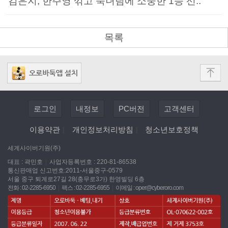
김은지, 한주영 꺾고 숙녀팀에 소중한 1승 선..
목록
로그인
내정보
PC버전
고객센터
이용약관
|
개인정보처리방침
|
청소년보호정책
세계사이버기원(주)
대표 : 곽민호
|
사업자등록번호 : 220-81-86538
통신판매업 신고번호:2011-서울중구-0579
서울 중구 퇴계로27길 28(충무로3가) 한영빌딩 6층
전화 : 02-2285-6950
|
팩스 : 02-2285-6955
|
이메일 :
oper@cyberoro.com