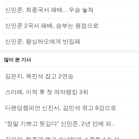
신민준, 최종국서 패배…우승 놓쳐
신민준 2국서 패배, 승부는 원점으로
신민준, 왕싱하오에게 반집패
많이 본 기사
김은지, 목진석 잡고 2연승
스미레, 이적 후 첫 여자랭킹 3위
디펜딩챔피언 신진서, 김민석 꺾고 8강으로
“정말 기쁘고 뜻깊다” 신민준, 2년 만에 되..