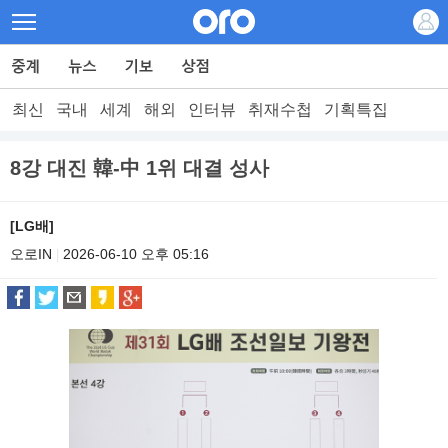
최신
국내
세계
해외
인터뷰
취재수첩
기획특집
8강 대진 韓-中 1위 대결 성사
[LG배]
오로IN
2026-06-10 오후 05:16
|