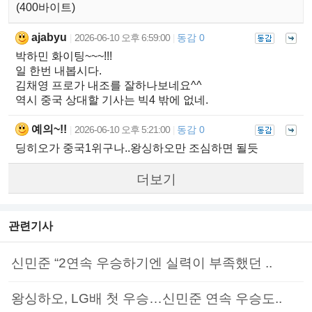
(400바이트)
ajabyu
2026-06-10 오후 6:59:00
동감 0
|
|
박하민 화이팅~~~!!!
일 한번 내봅시다.
김채영 프로가 내조를 잘하나보네요^^
역시 중국 상대할 기사는 빅4 밖에 없네.
예의~!!
2026-06-10 오후 5:21:00
동감 0
|
|
딩히오가 중국1위구나..왕싱하오만 조심하면 될듯
더보기
관련기사
신민준 “2연속 우승하기엔 실력이 부족했던 ..
왕싱하오, LG배 첫 우승…신민준 연속 우승도..