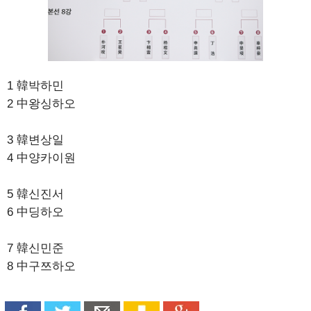
1 韓박하민
2 中왕싱하오
3 韓변상일
4 中양카이원
5 韓신진서
6 中딩하오
7 韓신민준
8 中구쯔하오