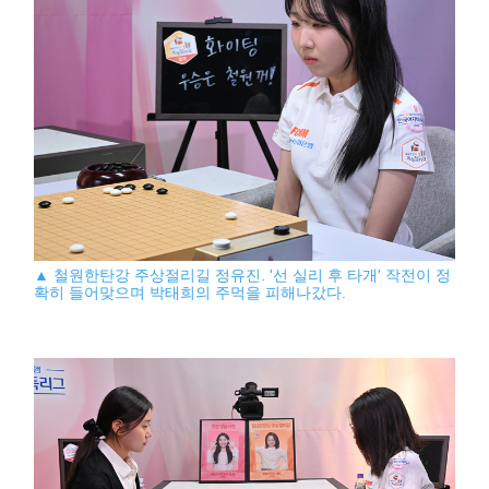
▲ 철원한탄강 주상절리길 정유진. '선 실리 후 타개' 작전이 정
확히 들어맞으며 박태희의 주먹을 피해나갔다.