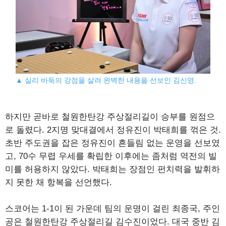
▲ 실리 바둑의 강점을 살려 완벽한 내용을 선보인 김신영.
하지만 곧바로 철원한탄강 주상절리길이 승부를 원점으
로 돌렸다. 2지명 맞대결에서 정유진이 박태희를 꺾은 것.
초반 주도권을 잡은 정유진이 흔들림 없는 운영을 선보였
고, 70수 무렵 우세를 확립한 이후에는 좀처럼 역전의 빌
미를 허용하지 않았다. 박태희는 장점인 펀치력을 발휘하
지 못한 채 항복을 선언했다.
스코어는 1-1이 된 가운데 팀의 운명이 걸린 최종국, 주인
공은 철원한탄강 주상절리길 김수진이었다. 대국 중반 김