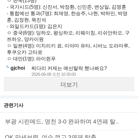
ㅇ 한국(13명)
- 국가시드(5명): 신진서, 박정환, 신민준, 변상일, 김명훈
- 통합예선 통과(7명): 최재영, 한승주, 나현, 박하민, 박영
훈, 김정현, 목진석
- 와일드카드(1명): 김은지
ㅇ 중국(6명): 딩하오, 왕싱하오, 리웨이칭, 리쉬안하오, 구
쯔하오, 양카이원
ㅇ 일본(4명): 이치리키 료, 이야마 유타, 시바노 도라마루,
후쿠오카 고타로
ㅇ 대만(1명): 라이쥔푸
gjchoi
찌다리 커제는 예선탈락 했나봐요?
2026-06-08 오전 10:35:00
더보기
관련기사
부광 시린메드, 영천 3-0 완파하며 4연패 탈..
OK 만세보령, 여수 꺾고 3연패 탈출