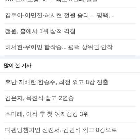
김주아·이민진·허서현 전원 승리… 평택, ..
철원, 홈에서 1위 삼척 격침
허서현-우이밍 합작승... 평택 상위권 안착
많이 본 기사
후반 지배한 한승주, 최정 꺾고 8강 진출
김은지, 목진석 잡고 2연승
스미레, 이적 후 첫 여자랭킹 3위
디펜딩챔피언 신진서, 김민석 꺾고 8강으로