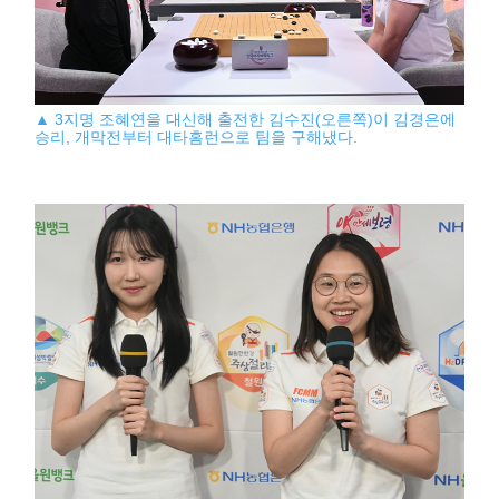
▲ 3지명 조혜연을 대신해 출전한 김수진(오른쪽)이 김경은에
승리, 개막전부터 대타홈런으로 팀을 구해냈다.