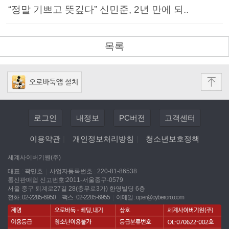
“정말 기쁘고 뜻깊다” 신민준, 2년 만에 되..
목록
로그인
내정보
PC버전
고객센터
이용약관
|
개인정보처리방침
|
청소년보호정책
세계사이버기원(주)
대표 : 곽민호
|
사업자등록번호 : 220-81-86538
통신판매업 신고번호:2011-서울중구-0579
서울 중구 퇴계로27길 28(충무로3가) 한영빌딩 6층
전화 : 02-2285-6950
|
팩스 : 02-2285-6955
|
이메일 :
oper@cyberoro.com