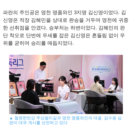
파란의 주인공은 영천 명품와인 3지명 김신영이었다. 김
신영은 적장 김혜민을 상대로 완승을 거두며 영천에 귀중
한 선취점을 안겼다. 승부처는 하변이었다. 김혜민의 판
단 착오로 단번에 우세를 잡은 김신영은 흔들림 없이 우
위를 굳히며 승리를 매듭지었다.
▲ 철원한탄강 주상절리길과 영천 명품와인의 대결. 김수용 심
판이 대국 개시를 선언하고 있다.