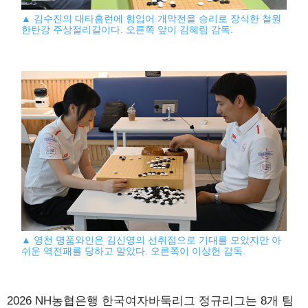
▲ 김수진의 대타홈런에 힘입어 개막전을 승리로 장식한 철원
한탄강 주상절리길이다. 오른쪽 앞이 김혜림 감독.
▲ 영천 명품와인은 김신영의 선취점으로 기대를 모았지만 아
쉬운 역전패를 당하고 말았다. 오른쪽이 이상헌 감독.
2026 NH농협은행 한국여자바둑리그 정규리그는 8개 팀