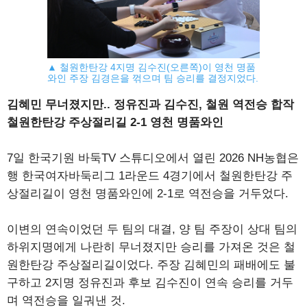
▲ 철원한탄강 4지명 김수진(오른쪽)이 영천 명품
와인 주장 김경은을 꺾으며 팀 승리를 결정지었다.
김혜민 무너졌지만.. 정유진과 김수진, 철원 역전승 합작
철원한탄강 주상절리길 2-1 영천 명품와인
7일 한국기원 바둑TV 스튜디오에서 열린 2026 NH농협은
행 한국여자바둑리그 1라운드 4경기에서 철원한탄강 주
상절리길이 영천 명품와인에 2-1로 역전승을 거두었다.
이변의 연속이었던 두 팀의 대결, 양 팀 주장이 상대 팀의
하위지명에게 나란히 무너졌지만 승리를 가져온 것은 철
원한탄강 주상절리길이었다. 주장 김혜민의 패배에도 불
구하고 2지명 정유진과 후보 김수진이 연속 승리를 거두
며 역전승을 일궈낸 것.