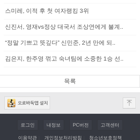
스미레, 이적 후 첫 여자랭킹 3위
신진서, 영재vs정상 대국서 조상연에게 불계..
“정말 기쁘고 뜻깊다” 신민준, 2년 만에 되..
김은지, 한주영 꺾고 숙녀팀에 소중한 1승 선..
목록
로그인
내정보
PC버전
고객센터
이용약관
|
개인정보처리방침
|
청소년보호정책