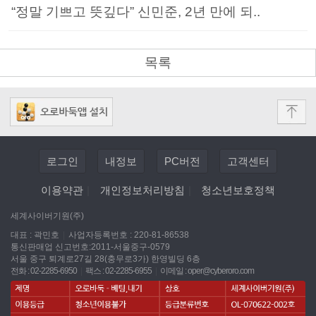
“정말 기쁘고 뜻깊다” 신민준, 2년 만에 되..
목록
로그인
내정보
PC버전
고객센터
이용약관
|
개인정보처리방침
|
청소년보호정책
세계사이버기원(주)
대표 : 곽민호
|
사업자등록번호 : 220-81-86538
통신판매업 신고번호:2011-서울중구-0579
서울 중구 퇴계로27길 28(충무로3가) 한영빌딩 6층
전화 : 02-2285-6950
|
팩스 : 02-2285-6955
|
이메일 :
oper@cyberoro.com