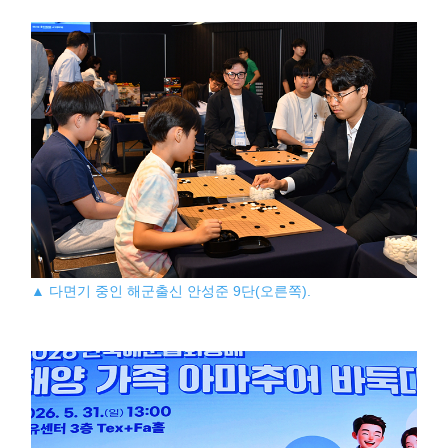
▲ 다면기 중인 해군출신 안성준 9단(오른쪽).