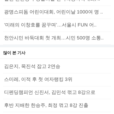
광명스피돔 어린이대회, 어린이날 1000여 명 ..
‘미래의 이창호를 꿈꾸며’…서울시 FUN 어..
천안시민 바둑대회 첫 개최…시민 500명 소통..
많이 본 기사
김은지, 목진석 잡고 2연승
스미레, 이적 후 첫 여자랭킹 3위
디펜딩챔피언 신진서, 김민석 꺾고 8강으로
후반 지배한 한승주, 최정 꺾고 8강 진출