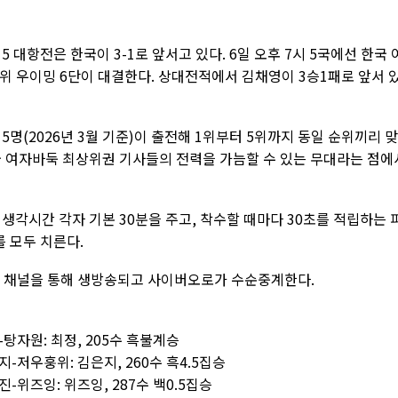
5 대항전은 한국이 3-1로 앞서고 있다. 6일 오후 7시 5국에선 한국 
4위 우이밍 6단이 대결한다. 상대전적에서 김채영이 3승1패로 앞서 
5명(2026년 3월 기준)이 출전해 1위부터 5위까지 동일 순위끼리 
국 여자바둑 최상위권 기사들의 전력을 가늠할 수 있는 무대라는 점에
 생각시간 각자 기본 30분을 주고, 착수할 때마다 30초를 적립하는 
 모두 치른다.
브 채널을 통해 생방송되고 사이버오로가 수순중계한다.
정-탕자원: 최정, 205수 흑불계승
은지-저우훙위: 김은지, 260수 흑4.5집승
유진-위즈잉: 위즈잉, 287수 백0.5집승