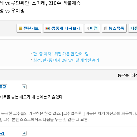
미레 vs 루민취안: 스미레, 210수 백불계승
영 vs 우이밍
한·중 여자 1위전 가른 한 단어 ‘힘’
최정, 한·중 여자 2위 맞대결 개막전 승리
동감순
최
|
바둑돌 놓는 태도가 내 눈에는 거슬렸다
등극한 고수들의 가르침은 한결 같죠. [고수일수록..] 바둑은 자기 자신과의 싸움이다.
, 고수 본인 스스로에게도 다짐을 두는 것 같은 그 교훈..