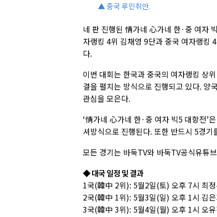
▲ 중국 루민취안.
네 판 진행된 情가네 心가네 한·중 여자 빅
자랭킹 4위 김채영 9단과 중국 여자랭킹 
다.
이번 대회는 한국과 중국의 여자랭킹 상위 
결을 펼치는 방식으로 진행되고 있다. 양
관심을 모은다.
‘情가네 心가네 한·중 여자 빅5 대항전’은
셔방식으로 진행된다. 또한 반드시 5경기를
모든 경기는 바둑TV와 바둑TV공식유튜
◆ 대국 일정 및 결과
1국(韓中 2위): 5월2일(토) 오후 7시 최
2국(韓中 1위): 5월3일(일) 오후 1시 김
3국(韓中 3위): 5월4일(월) 오후 1시 오