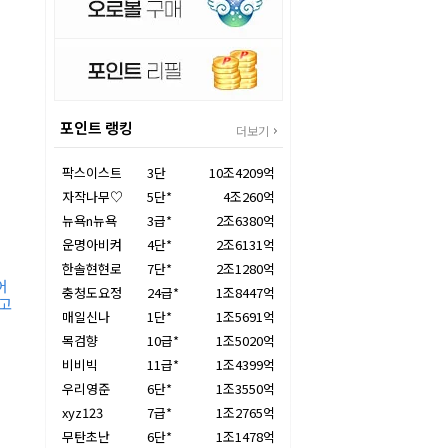
포인트 랭킹
더보기
팍스이스트
3단
10조4209억
자작나무♡
5단*
4조260억
뉴욕n뉴욕
3급*
2조6380억
운명아비켜
4단*
2조6131억
한솔현현로
7단*
2조1280억
어
충청도요정
24급*
1조8447억
”고
매일신나
1단*
1조5691억
목검향
10급*
1조5020억
비비빅
11급*
1조4399억
우리영준
6단*
1조3550억
xyz123
7급*
1조2765억
무탄초난
6단*
1조1478억