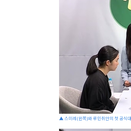
▲ 스미레(왼쪽)와 루민취안의 첫 공식