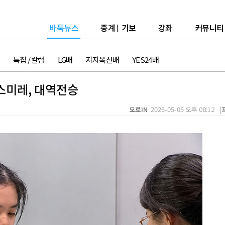
바둑뉴스
중계
|
기보
강좌
커뮤니티
특집 / 칼럼
LG배
지지옥션배
YES24배
 스미레, 대역전승
오로IN
2026-05-05 오후 08:12 [