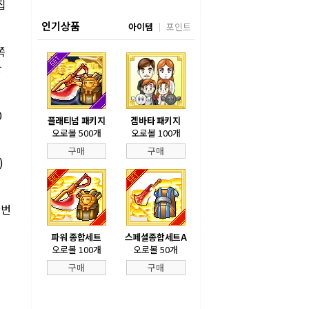
집
인기상품
아이템
포인트
쪽
항
0
플래티넘 패키지
겜바타 패키지
오로볼 500개
오로볼 100개
구매
구매
)
한번
파워 종합세트
스페셜종합세트A
오로볼 100개
오로볼 50개
구매
구매