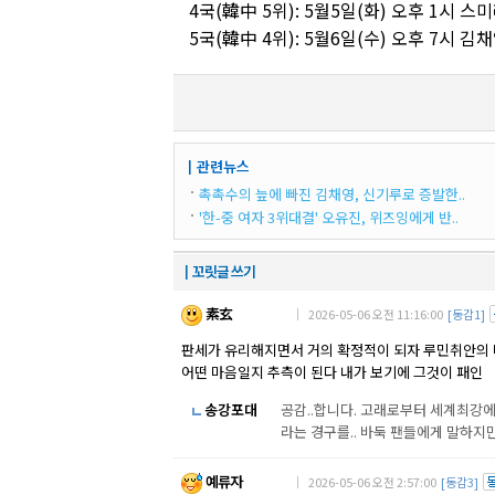
4국(韓中 5위): 5월5일(화) 오후 1시 스
5국(韓中 4위): 5월6일(수) 오후 7시 김채
┃관련뉴스
촉촉수의 늪에 빠진 김채영, 신기루로 증발한..
'한-중 여자 3위대결' 오유진, 위즈잉에게 반..
┃꼬릿글 쓰기
素玄
｜ 2026-05-06 오전 11:16:00
[동감1]
판세가 유리해지면서 거의 확정적이 되자 루민취안의 
어떤 마음일지 추측이 된다 내가 보기에 그것이 패인
송강포대
공감..합니다. 고래로부터 세계최강에 
라는 경구를.. 바둑 팬들에게 말하지만
예류자
｜ 2026-05-06 오전 2:57:00
[동감3]