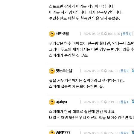
스포츠란 강자가 이기는 게임이 아닙니다.
이기는 자가 강자입니다. 패자 유구무언입니다.
루민취안도 패한 뒤 한동안 입을 열지 못했쥬.
서민생활
｜ 2026-05-05 오후 10:16:00
[동감1]
우리같은 하수 아마들이 친구랑 뒀다면, 악다구니 쓰면
그러나 푸로의 세계에서는 어떤 경우든 변명이 있을 수 
스미래가 승리한 것 맞죠.
첫눈오는날
｜ 2026-05-05 오후 9:47:00
[동감2]
돌을 거두기전까지는 실력이라고 생각하는 1인..
스미레 집중력이 돋보이는한판. 끝.
ajabyu
｜ 2026-05-05 오후 9:39:00
[동감1]
스미레가 한국 대표로 출전해 한건 했네요.
내일 김채영 9단은 우리 여류의 힘을 보여주었으면 합
WISE777
｜ 2026-05-05 오후 9:27:00
[동감2]