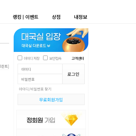
랭킹
|
이벤트
상점
내정보
아이디 저장
보안접속
고객센터
]
프린트
아이디/비밀번호 찾기
무료회원가입