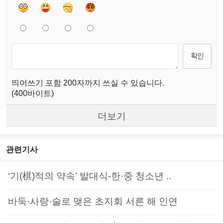
띄어쓰기 포함 200자까지 쓰실 수 있습니다.
(400바이트)
더보기
관련기사
‘기(棋)적의 약속’ 발대식-한·중 청소년 ..
바둑·사랑·술로 맺은 초지회 서른 해 인연