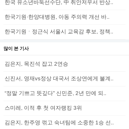
한국 유소년바둑선수단, 中 취안저우서 반상..
한국기원·한양대병원, 아동 주의력 개선 바..
한국기원ㆍ정근식 서울시 교육감 후보, 정책..
많이 본 기사
김은지, 목진석 잡고 2연승
신진서, 영재vs정상 대국서 조상연에게 불계..
“정말 기쁘고 뜻깊다” 신민준, 2년 만에 되..
스미레, 이적 후 첫 여자랭킹 3위
김은지, 한주영 꺾고 숙녀팀에 소중한 1승 선..