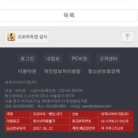
목록
로그인
내정보
PC버전
고객센터
이용약관
|
개인정보처리방침
|
청소년보호정책
세계사이버기원(주)
대표 : 곽민호
|
사업자등록번호 : 220-81-86538
통신판매업 신고번호:2011-서울중구-0579
서울 중구 퇴계로27길 28(충무로3가) 한영빌딩 6층
전화 : 02-2285-6950
|
팩스 : 02-2285-6955
|
이메일 :
oper@cyberoro.com