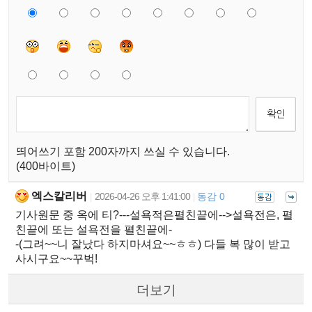
띄어쓰기 포함 200자까지 쓰실 수 있습니다.
(400바이트)
엑스칼리버
2026-04-26 오후 1:41:00
동감 0
|
|
기사원문 중 옥에 티?---설욕적은펼친끝에-->설욕전은, 펼
친끝에 또는 설욕전을 펼친끝에-
-(그려~~니 잘났다 하지마셔요~~ㅎㅎ) 다들 복 많이 받고
사시구요~~꾸벅!
더보기