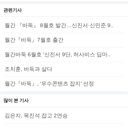
관련기사
월간 『바둑』 8월호 발간…신진서·신민준 9..
월간『바둑』7월호 출간
월간바둑 6월호 '신진서 9단, 허사비스 딥마..
조치훈, 바둑과 살다
월간『바둑』, ‘우수콘텐츠 잡지’ 선정
많이 본 기사
김은지, 목진석 잡고 2연승