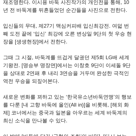
재조명한다. 이시용 바둑 사진작가의 개인전을 통해, 10
년 전 바둑계를 뒤흔들었던 순간들을 사진으로 전한다.
입신들의 무대, 제27기 맥심커피배 입신최강전. 여덟 번
째 도전 끝에 ‘입신’ 최강에 오른 변상일 9단의 첫 우승 현
장을 [생생현장]에서 전한다.
그때 그 시절, 바둑계를 뜨겁게 달궜던 제5회 LG배 세계
기왕전. [명승부 명장면]에서는 이창호 9단이 이세돌 9단
을 상대로 2연패 후 내리 3연승을 거두며 완성한 극적인
역전 우승을 되짚어본다.
새로운 변화를 꾀하고 있는 ‘한국유소년바둑연맹’의 행보
를 다룬 [내 고향 바둑에 올인(All in)]을 비롯해, [해외 화
제] 코너에서는 중국과 일본을 아우르는 세계 바둑계의
최신 소식을 만나볼 수 있다.