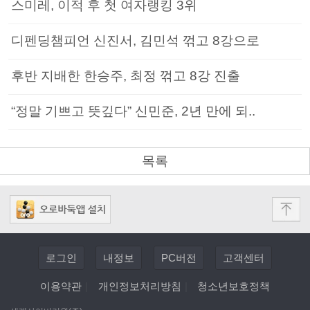
스미레, 이적 후 첫 여자랭킹 3위
디펜딩챔피언 신진서, 김민석 꺾고 8강으로
후반 지배한 한승주, 최정 꺾고 8강 진출
“정말 기쁘고 뜻깊다” 신민준, 2년 만에 되..
목록
로그인
내정보
PC버전
고객센터
이용약관
|
개인정보처리방침
|
청소년보호정책