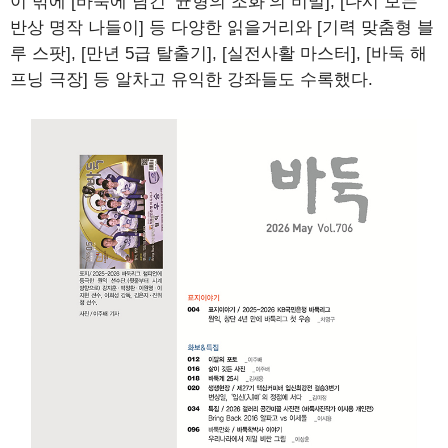
이 밖에 [바둑에 담긴 ‘균형의 조화’의 비밀], [다시 보는
반상 명작 나들이] 등 다양한 읽을거리와 [기력 맞춤형 블
루 스팟], [만년 5급 탈출기], [실전사활 마스터], [바둑 해
프닝 극장] 등 알차고 유익한 강좌들도 수록했다.