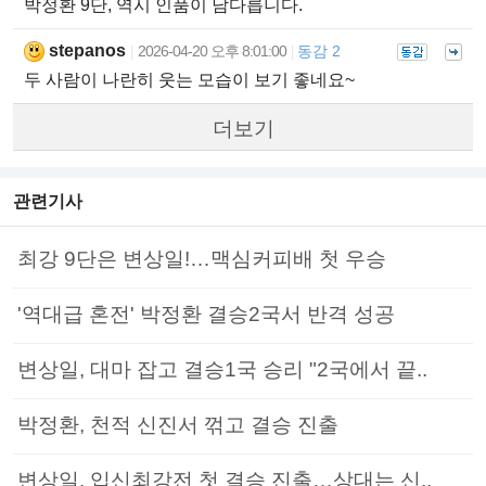
박정환 9단, 역시 인품이 남다릅니다.
stepanos
2026-04-20 오후 8:01:00
동감 2
|
|
두 사람이 나란히 웃는 모습이 보기 좋네요~
더보기
관련기사
최강 9단은 변상일!…맥심커피배 첫 우승
'역대급 혼전' 박정환 결승2국서 반격 성공
변상일, 대마 잡고 결승1국 승리 "2국에서 끝..
박정환, 천적 신진서 꺾고 결승 진출
변상일, 입신최강전 첫 결승 진출…상대는 신..