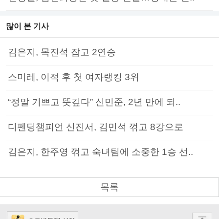
많이 본 기사
김은지, 목진석 잡고 2연승
스미레, 이적 후 첫 여자랭킹 3위
“정말 기쁘고 뜻깊다” 신민준, 2년 만에 되..
디펜딩챔피언 신진서, 김민석 꺾고 8강으로
김은지, 한주영 꺾고 숙녀팀에 소중한 1승 선..
목록