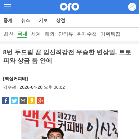
국내
최신
세계
해외
인터뷰
취재수첩
기획특집
8번 두드림 끝 입신최강전 우승한 변상일, 트로
피와 상금 품 안에
[맥심커피배]
김수광
2026-04-20 오후 06:02
|