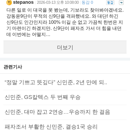
stepanos
2026-03-13 오후 10:08:00
동감 0
|
|
다른 일로 이 대국을 못 봤는데, 기보라도 찾아봐야겠네요.
강동윤9단이 무적의 신9단을 격파했네요. 와 대단! 하긴
신9단도 인간인지라 100% 이길 순 없고 가끔씩 한번은 지
기 마련이긴 하겠지만. 신9단이 패자조 가서 더 힘을 내던
데 이번에는 어떨지…
더보기
관련기사
“정말 기쁘고 뜻깊다” 신민준, 2년 만에 되..
신민준, GS칼텍스 두 번째 우승
신민준, 대마 잡고 2연승…우승까지 한 걸음
패자조서 부활한 신민준, 결승1국 승리