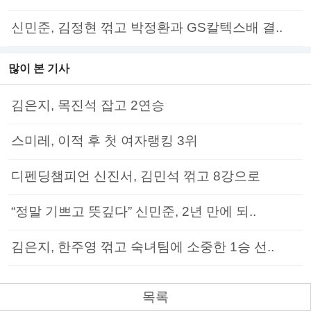
신민준, 김정현 꺾고 박정환과 GS칼텍스배 결..
많이 본 기사
김은지, 목진석 잡고 2연승
스미레, 이적 후 첫 여자랭킹 3위
디펜딩챔피언 신진서, 김민석 꺾고 8강으로
“정말 기쁘고 뜻깊다” 신민준, 2년 만에 되..
김은지, 한주영 꺾고 숙녀팀에 소중한 1승 선..
목록