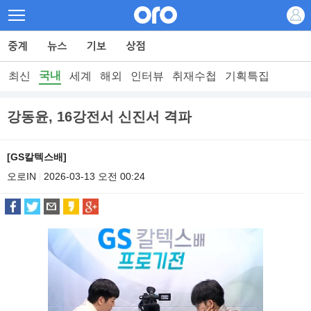
국내
최신
세계
해외
인터뷰
취재수첩
기획특집
강동윤, 16강전서 신진서 격파
[GS칼텍스배]
오로IN
2026-03-13 오전 00:24
|