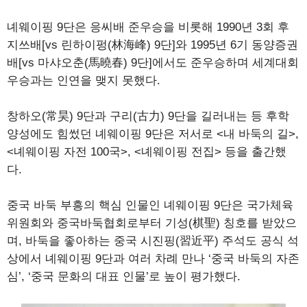
녜웨이핑 9단은 응씨배 준우승을 비롯해 1990년 3회 후
지쓰배[vs 린하이펑(林海峰) 9단]와 1995년 6기 동양증권
배[vs 마샤오춘(馬曉春) 9단]에서도 준우승하며 세계대회
우승과는 인연을 맺지 못했다.
창하오(常昊) 9단과 구리(古力) 9단을 길러내는 등 후학
양성에도 힘썼던 녜웨이핑 9단은 저서로 <내 바둑의 길>,
<녜웨이핑 자전 100국>, <녜웨이핑 전집> 등을 출간했
다.
중국 바둑 부흥의 핵심 인물인 녜웨이핑 9단은 국가체육
위원회와 중국바둑협회로부터 기성(棋聖) 칭호를 받았으
며, 바둑을 좋아하는 중국 시진핑(習近平) 주석도 공식 석
상에서 녜웨이핑 9단과 여러 차례 만나 ‘중국 바둑의 자존
심’, ‘중국 문화의 대표 인물’로 높이 평가했다.