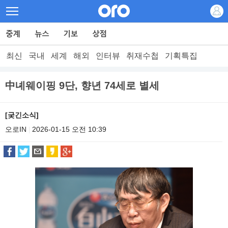
최신
국내
세계
해외
인터뷰
취재수첩
기획특집
中녜웨이핑 9단, 향년 74세로 별세
[궂긴소식]
오로IN
2026-01-15 오전 10:39
|