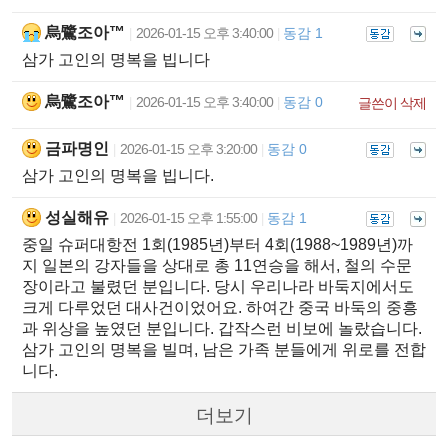
烏鷺조아™
2026-01-15 오후 3:40:00
동감 1
|
|
삼가 고인의 명복을 빕니다
烏鷺조아™
2026-01-15 오후 3:40:00
동감 0
|
|
글쓴이 삭제
금파명인
2026-01-15 오후 3:20:00
동감 0
|
|
삼가 고인의 명복을 빕니다.
성실해유
2026-01-15 오후 1:55:00
동감 1
|
|
중일 슈퍼대항전 1회(1985년)부터 4회(1988~1989년)까
지 일본의 강자들을 상대로 총 11연승을 해서, 철의 수문
장이라고 불렸던 분입니다. 당시 우리나라 바둑지에서도
크게 다루었던 대사건이었어요. 하여간 중국 바둑의 중흥
과 위상을 높였던 분입니다. 갑작스런 비보에 놀랐습니다.
삼가 고인의 명복을 빌며, 남은 가족 분들에게 위로를 전합
니다.
더보기