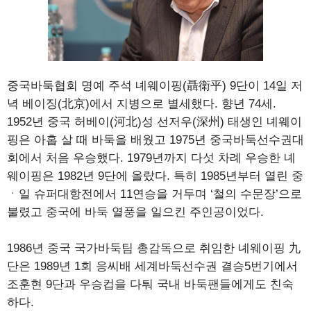
중국바둑협회 명예 주석 녜웨이핑(聶衛平) 9단이 14일 저
녁 베이징(北京)에서 지병으로 별세했다. 향년 74세.
1952년 중국 허베이(河北)성 선저우(深州) 태생인 녜웨이
핑은 아홉 살 때 바둑을 배웠고 1975년 중국바둑선수권대
회에서 처음 우승했다. 1979년까지 다섯 차례 우승한 녜
웨이핑은 1982년 9단에 올랐다. 특히 1985년부터 열린 중
ㆍ일 슈퍼대항전에서 11연승을 거두며 ‘철의 수문장’으로
불렸고 중국에 바둑 열풍을 일으킨 주인공이었다.
1986년 중국 국가바둑팀 총감독으로 취임한 녜웨이핑 九
단은 1989년 1회 응씨배 세계바둑선수권 결승5번기에서
조훈현 9단과 우승컵을 다퉈 국내 바둑팬들에게도 친숙
하다.