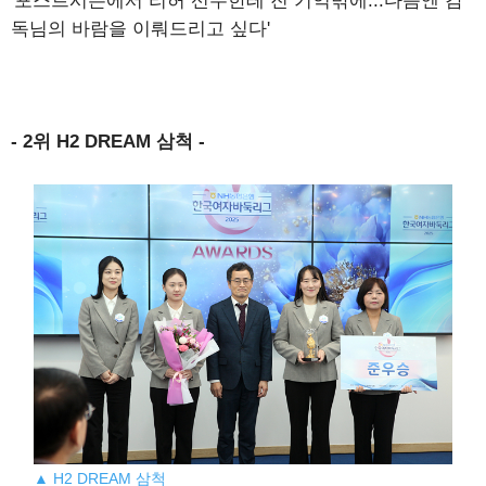
'포스트시즌에서 리허 선수한테 진 기억밖에...다음엔 감
독님의 바람을 이뤄드리고 싶다'
- 2위 H2 DREAM 삼척 -
▲ H2 DREAM 삼척