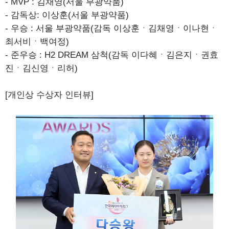
- MVP : 김채영(서울 부광약품)
- 감독상: 이상훈(서울 부광약품)
- 우승 : 서울 부광약품(감독 이상훈ㆍ김채영ㆍ이나현ㆍ
최서비ㆍ백여정)
- 준우승 : H2 DREAM 삼척(감독 이다혜ㆍ김은지ㆍ권효
진ㆍ김신영ㆍ리허)
[개인상 수상자 인터뷰]