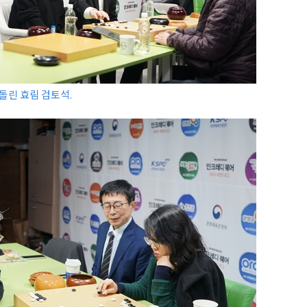
돌린 효림 검토석.