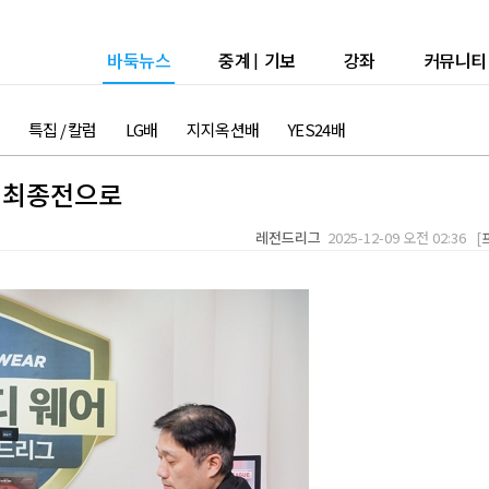
바둑뉴스
중계
|
기보
강좌
커뮤니티
특집 / 칼럼
LG배
지지옥션배
YES24배
부 최종전으로
레전드리그
2025-12-09 오전 02:36 [