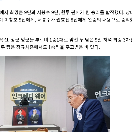
전에서 최명훈 9단과 서봉수 9단, 원투 펀치가 팀 승리를 합작했다. 상
이 이창호 9단에게, 서봉수가 권효진 8단에게 완승의 내용으로 승리
전. 장군 멍군을 부르며 1승1패로 맞선 두 팀은 9일 저녁 최종 3차
 두 팀은 정규시즌에서도 1승씩을 주고받은 바 있다.