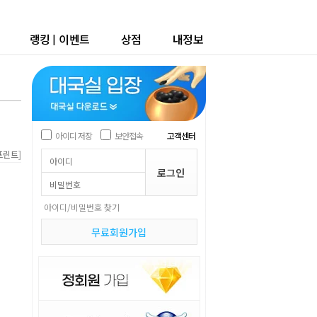
랭킹
|
이벤트
상점
내정보
아이디 저장
보안접속
고객센터
]
프린트
아이디/비밀번호 찾기
무료회원가입