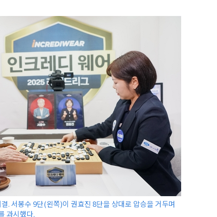
대결. 서봉수 9단(왼쪽)이 권효진 8단을 상대로 압승을 거두며
를 과시했다.