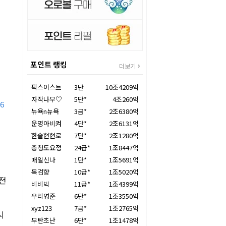
포인트 랭킹
더보기
팍스이스트
3단
10조4209억
자작나무♡
5단*
4조260억
6
뉴욕n뉴욕
3급*
2조6380억
운명아비켜
4단*
2조6131억
한솔현현로
7단*
2조1280억
충청도요정
24급*
1조8447억
매일신나
1단*
1조5691억
목검향
10급*
1조5020억
종전
비비빅
11급*
1조4399억
우리영준
6단*
1조3550억
xyz123
7급*
1조2765억
시
무탄초난
6단*
1조1478억