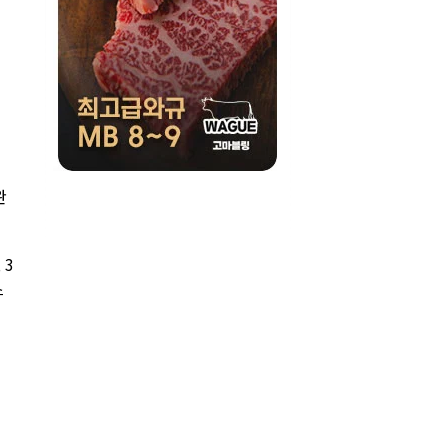
완
 3
스