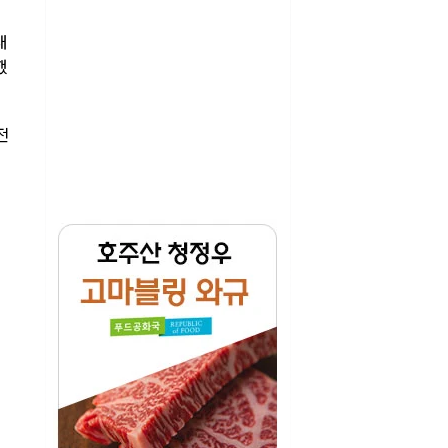
대
했
전