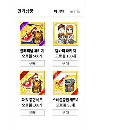
인기상품
아이템
포인트
플래티넘 패키지
겜바타 패키지
오로볼 500개
오로볼 100개
구매
구매
파워 종합세트
스페셜종합세트A
오로볼 100개
오로볼 50개
구매
구매