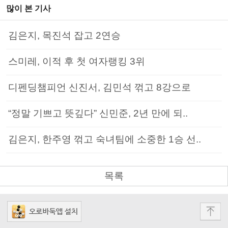
많이 본 기사
김은지, 목진석 잡고 2연승
스미레, 이적 후 첫 여자랭킹 3위
디펜딩챔피언 신진서, 김민석 꺾고 8강으로
“정말 기쁘고 뜻깊다” 신민준, 2년 만에 되..
김은지, 한주영 꺾고 숙녀팀에 소중한 1승 선..
목록