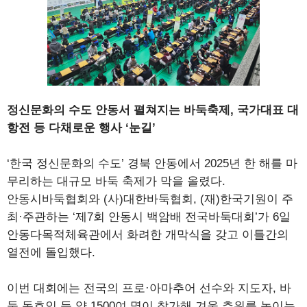
정신문화의 수도 안동서 펼쳐지는 바둑축제, 국가대표 대
항전 등 다채로운 행사 ‘눈길’
‘한국 정신문화의 수도’ 경북 안동에서 2025년 한 해를 마
무리하는 대규모 바둑 축제가 막을 올렸다.
안동시바둑협회와 (사)대한바둑협회, (재)한국기원이 주
최·주관하는 ‘제7회 안동시 백암배 전국바둑대회’가 6일
안동다목적체육관에서 화려한 개막식을 갖고 이틀간의
열전에 돌입했다.
이번 대회에는 전국의 프로·아마추어 선수와 지도자, 바
둑 동호인 등 약 1500여 명이 참가해 겨울 추위를 녹이는