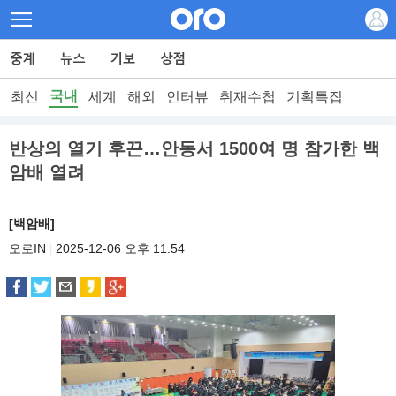
국내
최신
세계
해외
인터뷰
취재수첩
기획특집
반상의 열기 후끈…안동서 1500여 명 참가한 백
암배 열려
[백암배]
오로IN
2025-12-06 오후 11:54
|