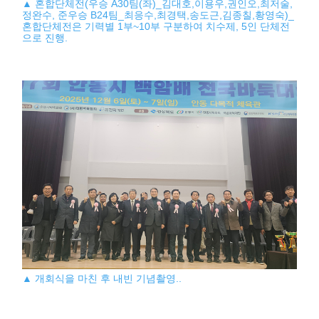
▲ 혼합단체전(우승 A30팀(좌)_김대호,이용우,권인오,최저술,
정완수, 준우승 B24팀_최응수,최경택,송도근,김종칠,황영숙)_
혼합단체전은 기력별 1부~10부 구분하여 치수제, 5인 단체전
으로 진행.
▲ 개회식을 마친 후 내빈 기념촬영..