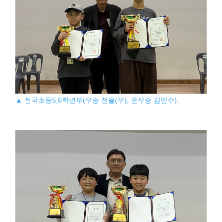
▲ 전국초등5,6학년부(우승 전율(우), 준우승 김민수).