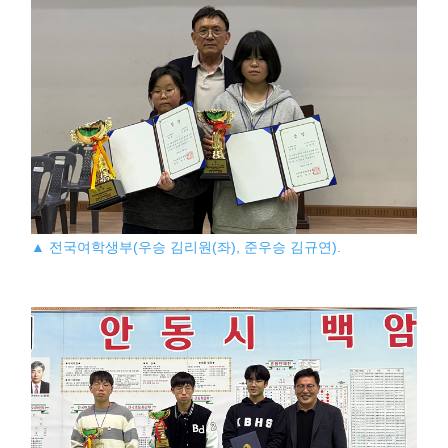
▲ 전국여학생부(우승 김리원(좌), 준우승 김규연).