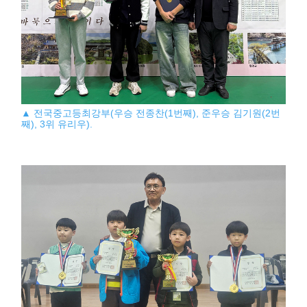
▲ 전국중고등최강부(우승 전종찬(1번째), 준우승 김기원(2번
째), 3위 유리우).