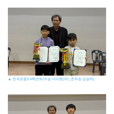
▲ 전국초등3,4학년부(우승 서아현(우), 준우승 김승하).