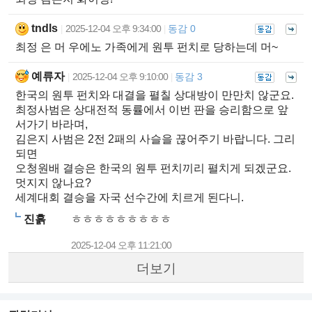
tndls
2025-12-04 오후 9:34:00
동감 0
|
|
최정 은 머 우에노 가족에게 원투 펀치로 당하는데 머~
예류자
2025-12-04 오후 9:10:00
동감 3
|
|
한국의 원투 펀치와 대결을 펼칠 상대방이 만만치 않군요.
최정사범은 상대전적 동률에서 이번 판을 승리함으로 앞
서가기 바라며,
김은지 사범은 2전 2패의 사슬을 끊어주기 바랍니다. 그리
되면
오청원배 결승은 한국의 원투 펀치끼리 펼치게 되겠군요.
멋지지 않나요?
세계대회 결승을 자국 선수간에 치르게 된다니.
진흙
ㅎㅎㅎㅎㅎㅎㅎㅎㅎ
2025-12-04 오후 11:21:00
더보기