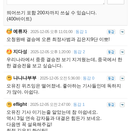
띄어쓰기 포함 200자까지 쓰실 수 있습니다.
(400바이트)
예류자
2025-12-05 오후 11:01:00
동감 1
|
|
오청원배 결승에 오른 최정사범과 김은지9단 이뽀!
지다성
2025-12-05 오후 1:20:00
동감 2
|
|
우리나라에서 중중 결승전 보기 지겨웠는데, 중국에서 한
한 결승전을 보고 싶습니다.
냐냐냐부부
2025-12-05 오전 5:36:00
동감 0
|
|
오유진 위즈잉은 떨어졌네. 좋아하는 기사들인데 독하지
가 않아. 아쉽다.
eflight
2025-12-05 오전 2:47:00
동감 1
|
|
오유진 기사 이기는줄 알았는데 참 아쉽네요.
역시 3일 연속 강자들과 대결은 힘든가 보네요.
다음엔 꼭 설욕해주길!
최정 김은지 화이팅!