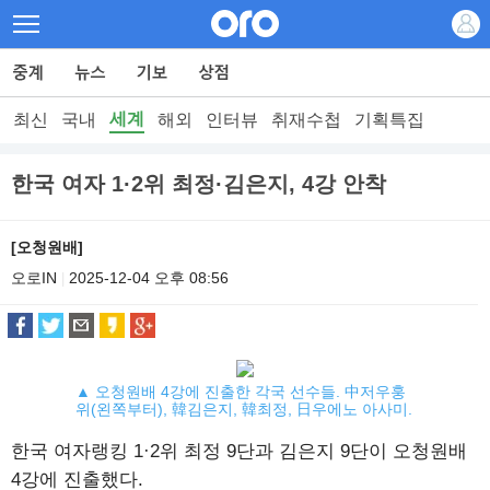
세계
최신
국내
해외
인터뷰
취재수첩
기획특집
한국 여자 1·2위 최정·김은지, 4강 안착
[오청원배]
오로IN
2025-12-04 오후 08:56
|
▲ 오청원배 4강에 진출한 각국 선수들. 中저우훙
위(왼쪽부터), 韓김은지, 韓최정, 日우에노 아사미.
한국 여자랭킹 1·2위 최정 9단과 김은지 9단이 오청원배
4강에 진출했다.