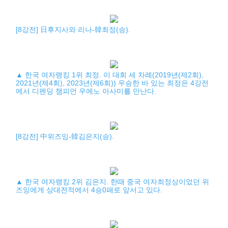
[8강전] 日후지사와 리나-韓최정(승).
▲ 한국 여자랭킹 1위 최정. 이 대회 세 차례(2019년(제2회),
2021년(제4회), 2023년(제6회)) 우승한 바 있는 최정은 4강전
에서 디펜딩 챔피언 우에노 아사미를 만난다.
[8강전] 中위즈잉-韓김은지(승).
▲ 한국 여자랭킹 2위 김은지. 한때 중국 여자최정상이었던 위
즈잉에게 상대전적에서 4승0패로 앞서고 있다.