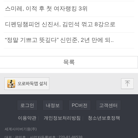
스미레, 이적 후 첫 여자랭킹 3위
디펜딩챔피언 신진서, 김민석 꺾고 8강으로
“정말 기쁘고 뜻깊다” 신민준, 2년 만에 되..
목록
로그인
내정보
PC버전
고객센터
이용약관
|
개인정보처리방침
|
청소년보호정책
세계사이버기원(주)
대표 : 곽민호
|
사업자등록번호 : 220-81-86538