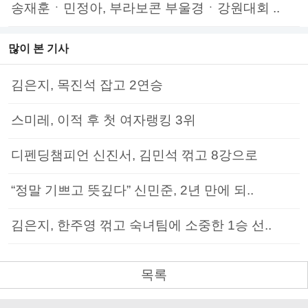
송재훈ㆍ민정아, 부라보콘 부울경ㆍ강원대회 ..
많이 본 기사
김은지, 목진석 잡고 2연승
스미레, 이적 후 첫 여자랭킹 3위
디펜딩챔피언 신진서, 김민석 꺾고 8강으로
“정말 기쁘고 뜻깊다” 신민준, 2년 만에 되..
김은지, 한주영 꺾고 숙녀팀에 소중한 1승 선..
목록