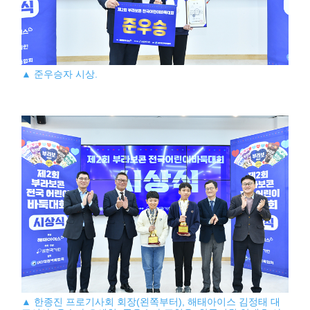
▲ 준우승자 시상.
▲ 한종진 프로기사회 회장(왼쪽부터), 해태아이스 김정태 대