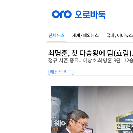
전체뉴스
세계 / 해외뉴스
국내 / 아마뉴스
최명훈, 첫 다승왕에 팀(효림)
정규 시즌 종료...이창호.최명훈 9단, 1
[레전드리그]