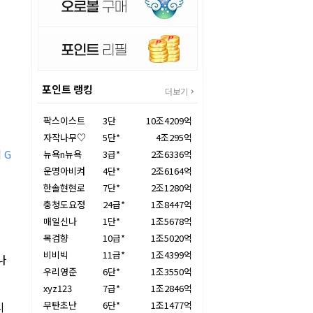
포인트 랭킹
더보기
팍스이스트
3단
10조4209억
자작나무♡
5단*
4조295억
 G
뉴욕n뉴욕
3급*
2조6336억
운명아비켜
4단*
2조6164억
한솔현현로
7단*
2조1280억
충청도요정
24급*
1조8447억
매일신나
1단*
1조5678억
목검향
10급*
1조5020억
비비빅
11급*
1조4399억
나
우리영준
6단*
1조3550억
xyz123
7급*
1조2846억
시
무탄초난
6단*
1조1477억