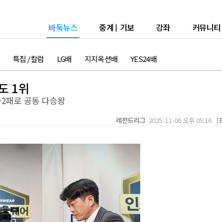
바둑뉴스
중계
|
기보
강좌
커뮤니티
특집 / 칼럼
LG배
지지옥션배
YES24배
도 1위
2승2패로 공동 다승왕
레전드리그
2025-11-06 오후 05:16 [