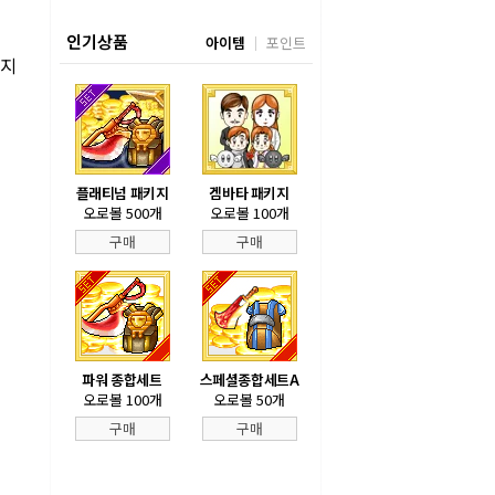
인기상품
아이템
포인트
차지
플래티넘 패키지
겜바타 패키지
오로볼 500개
오로볼 100개
구매
구매
파워 종합세트
스페셜종합세트A
오로볼 100개
오로볼 50개
구매
구매