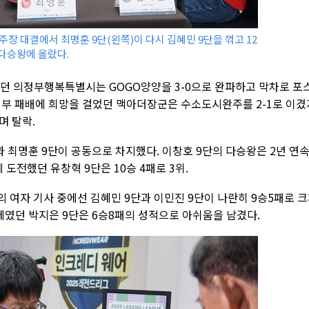
주장 대결에서 최명훈 9단(왼쪽)이 다시 김혜민 9단을 꺾고 12
 다승왕에 올랐다.
았던 의정부행복특별시는 GOGO양양을 3-0으로 완파하고 막차로 포
정부 패배에 희망을 걸었던 맥아더장군은 수소도시완주를 2-1로 이겼
며 탈락.
 최명훈 9단이 공동으로 차지했다. 이창호 9단의 다승왕은 2년 연속
 도전했던 유창혁 9단은 10승 4패로 3위.
의 여자 기사 중에선 김혜민 9단과 이민진 9단이 나란히 9승5패로 
제였던 박지은 9단은 6승8패의 성적으로 아쉬움을 남겼다.