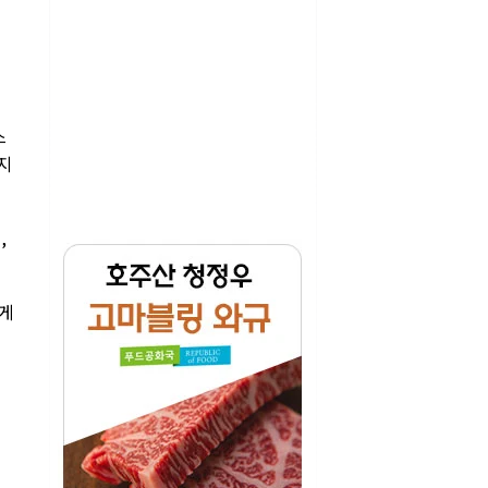
스
지
,
크게