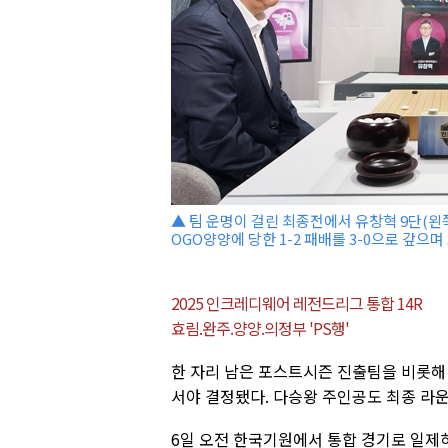
▲ 팀 운명이 걸린 최종전에서 유창혁 9단(왼
OGO양양에 당한 1-2 패배를 3-0으로 갚으
2025 인크레디웨어 레전드리그 통합 14R
효림.완주.양양.의정부 'PS행'
한 자리 남은 포스트시즌 진출팀을 비롯해
서야 결정됐다. 다승왕 주인공도 최종 라
6일 오전 한국기원에서 통합 경기로 일제히