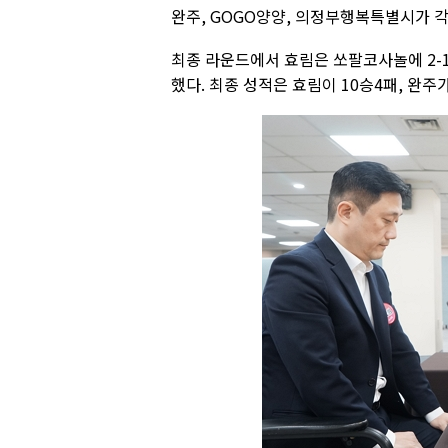
완주, GOGO양양, 의정부행복특별시가 각
최종 라운드에서 효림은 쏘팔코사놀에 2-1
했다. 최종 성적은 효림이 10승4패, 완주가