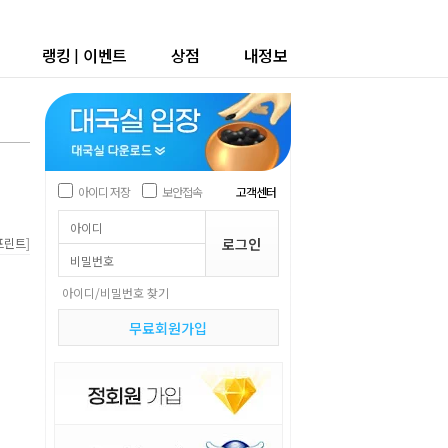
랭킹
|
이벤트
상점
내정보
아이디 저장
보안접속
고객센터
]
프린트
아이디/비밀번호 찾기
무료회원가입