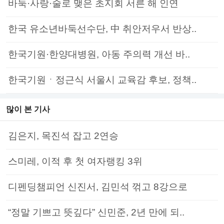
바둑·사랑·술로 맺은 초지회 서른 해 인연
한국 유소년바둑선수단, 中 취안저우서 반상..
한국기원·한양대병원, 아동 주의력 개선 바..
한국기원ㆍ정근식 서울시 교육감 후보, 정책..
많이 본 기사
김은지, 목진석 잡고 2연승
스미레, 이적 후 첫 여자랭킹 3위
디펜딩챔피언 신진서, 김민석 꺾고 8강으로
“정말 기쁘고 뜻깊다” 신민준, 2년 만에 되..