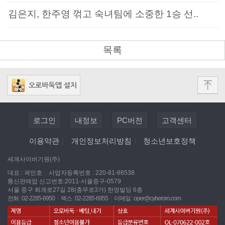
김은지, 한주영 꺾고 숙녀팀에 소중한 1승 선..
목록
로그인
내정보
PC버전
고객센터
이용약관
|
개인정보처리방침
|
청소년보호정책
세계사이버기원(주)
대표 : 곽민호
|
사업자등록번호 : 220-81-86538
통신판매업 신고번호:2011-서울중구-0579
서울 중구 퇴계로27길 28(충무로3가) 한영빌딩 6층
전화 : 02-2285-6950
|
팩스 : 02-2285-6955
|
이메일 :
oper@cyberoro.com