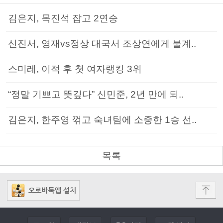
김은지, 목진석 잡고 2연승
신진서, 영재vs정상 대국서 조상연에게 불계..
스미레, 이적 후 첫 여자랭킹 3위
“정말 기쁘고 뜻깊다” 신민준, 2년 만에 되..
김은지, 한주영 꺾고 숙녀팀에 소중한 1승 선..
목록