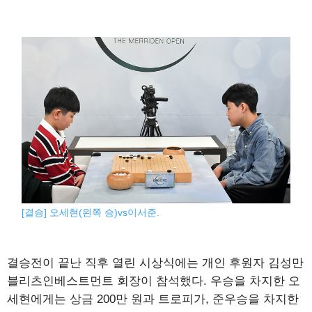
[결승] 오세현(왼쪽 승)vs이서준.
결승전이 끝난 직후 열린 시상식에는 개인 후원자 김성만
블리츠인베스트먼트 회장이 참석했다. 우승을 차지한 오
세현에게는 상금 200만 원과 트로피가, 준우승을 차지한