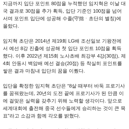
지금까지 입단 포인트 80점을 누적했던 임지혁은 이날 대
국 결과로 30점을 추가 획득, 입단 기준인 100점을 넘어
서며 포인트 입단에 성공해 수졸(守拙ㆍ초단의 별칭)에
올랐다.
임지혁 초단은 2014년 제19회 LG배 조선일보 기왕전에
서 예선 8강 진출에 성공해 첫 입단 포인트 10점을 획득
했다. 이후 2022년 제15회 노사초배 최강부 4강(30점), 제
4회 안동시 백암배 예선 결승(20점) 등 착실히 포인트를
쌓은 결과 마침내 입단의 꿈을 이뤘다.
입단을 확정한 임지혁 초단은 “8살 때부터 바둑 프로기사
를 꿈꿔왔는데, 20년의 도전 끝에 프로기사가 된 만큼 이
에 걸맞은 실력을 갖추기 위해 노력할 생각이다. 앞으로
세계대회에 출전해 중국 선수들에게 승리하는 것이 큰 목
표”라고 소감과 함께 각오를 밝혔다.