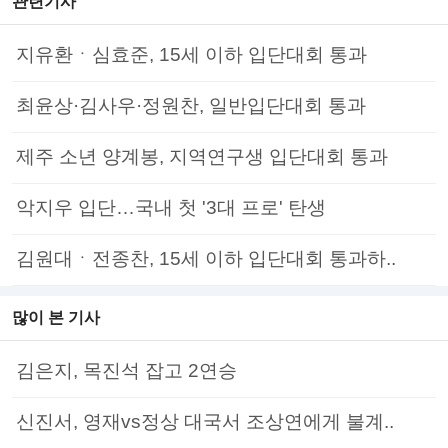
관련기사
지유환ㆍ심효준, 15세 이하 입단대회 통과
최윤상·김사우·정원찬, 일반입단대회 통과
제주 소년 양계봉, 지역연구생 입단대회 통과
악지우 입단…국내 첫 '3대 프로' 탄생
김원대ㆍ전종찬, 15세 이하 입단대회 통과하..
많이 본 기사
김은지, 목진석 잡고 2연승
신진서, 영재vs정상 대국서 조상연에게 불계..