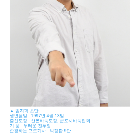
▲ 임지혁 초단.
생년월일 : 1997년 4월 13일
출신도장 : 산본바둑도장, 군포시바둑협회
기 풍 : 두터운 전투형
존경하는 프로기사 : 박정환 9단