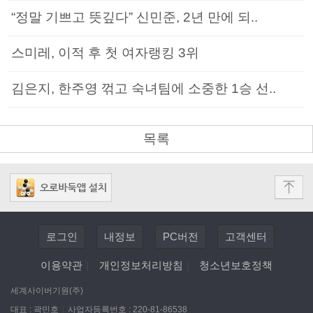
“정말 기쁘고 뜻깊다” 신민준, 2년 만에 되..
스미레, 이적 후 첫 여자랭킹 3위
김은지, 한주영 꺾고 숙녀팀에 소중한 1승 선..
목록
로그인
내정보
PC버전
고객센터
이용약관
|
개인정보처리방침
|
청소년보호정책
세계사이버기원(주)
대표 : 곽민호
|
사업자등록번호 : 220-81-86538