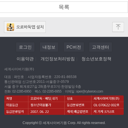
목록
로그인
내정보
PC버전
고객센터
이용약관
|
개인정보처리방침
|
청소년보호정책
세계사이버기원(주)
대표 : 곽민호
|
사업자등록번호 : 220-81-86538
통신판매업 신고번호:2011-서울중구-0579
서울 중구 퇴계로27길 28(충무로3가) 한영빌딩 6층
전화 : 02-2285-6950
|
팩스 : 02-2285-6955
|
이메일 :
oper@cyberoro.com
Copyright ⓒ 세계사이버기원 Corp. All rights reserved.