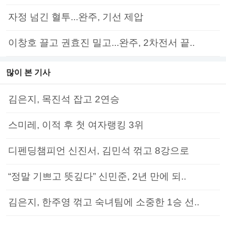
자정 넘긴 혈투...완주, 기선 제압
이창호 끌고 권효진 밀고...완주, 2차전서 끝..
많이 본 기사
김은지, 목진석 잡고 2연승
스미레, 이적 후 첫 여자랭킹 3위
디펜딩챔피언 신진서, 김민석 꺾고 8강으로
“정말 기쁘고 뜻깊다” 신민준, 2년 만에 되..
김은지, 한주영 꺾고 숙녀팀에 소중한 1승 선..