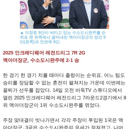
▲ 이창호 9단이 버티고 있는 수소도시완주를 순
위표 맨 위쪽에서 끌어내린 맥아더장군의 양건 9
단(왼쪽)과 안관욱 9단.
2025 인크레디웨어 레전드리그 7R 2G
맥아더장군, 수소도시완주에 2-1 승
한 경기 한 경기 치를 때마다 출렁이는 순위표. 어느 팀도
승리를 장담할 수 없는 혼전이 펼쳐지는 가운데 이번에는
꼴찌가 선두를 잡았다. 14일 오전 바둑TV 스튜디오에서
열린 2025 인크레디웨어 레전드리그 7라운드2경기에서 8
위 맥아더장군이 1위 수소도시완주를 꺾었다.
주장 맞대결이 빗나가면서 각각 주장이 투입된 1국은 맥
아더장군, 3국은 수소도시완주의 우세가 점쳐졌고, 나머