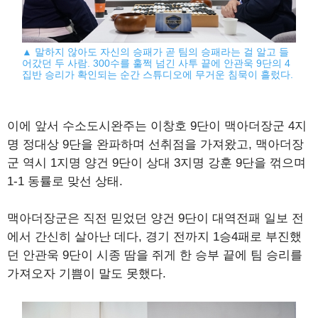
▲ 말하지 않아도 자신의 승패가 곧 팀의 승패라는 걸 알고 들
어갔던 두 사람. 300수를 훌쩍 넘긴 사투 끝에 안관욱 9단의 4
집반 승리가 확인되는 순간 스튜디오에 무거운 침묵이 흘렀다.
이에 앞서 수소도시완주는 이창호 9단이 맥아더장군 4지
명 정대상 9단을 완파하며 선취점을 가져왔고, 맥아더장
군 역시 1지명 양건 9단이 상대 3지명 강훈 9단을 꺾으며
1-1 동률로 맞선 상태.
맥아더장군은 직전 믿었던 양건 9단이 대역전패 일보 전
에서 간신히 살아난 데다, 경기 전까지 1승4패로 부진했
던 안관욱 9단이 시종 땀을 쥐게 한 승부 끝에 팀 승리를
가져오자 기쁨이 말도 못했다.