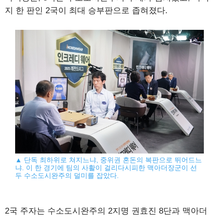
지 한 판인 2국이 최대 승부판으로 좁혀졌다.
▲ 단독 최하위로 쳐지느냐, 중위권 혼돈의 복판으로 뛰어드느
냐. 이 한 경기에 팀의 사활이 걸리다시피한 맥아더장군이 선
두 수소도시완주의 덜미를 잡았다.
2국 주자는 수소도시완주의 2지명 권효진 8단과 맥아더