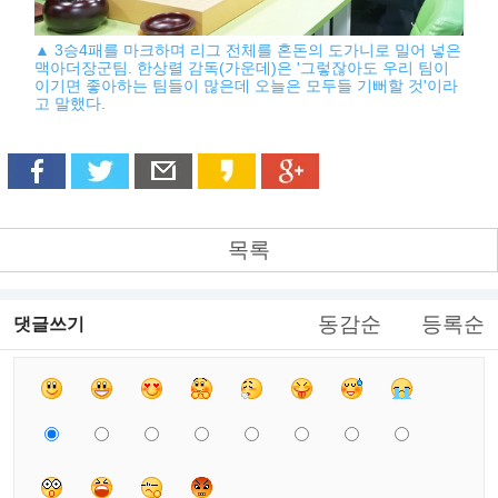
▲ 3승4패를 마크하며 리그 전체를 혼돈의 도가니로 밀어 넣은
맥아더장군팀. 한상렬 감독(가운데)은 '그렇잖아도 우리 팀이
이기면 좋아하는 팀들이 많은데 오늘은 모두들 기뻐할 것'이라
고 말했다.
목록
동감순
등록순
댓글쓰기