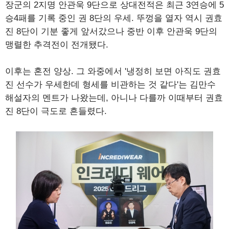
장군의 2지명 안관욱 9단으로 상대전적은 최근 3연승에 5
승4패를 기록 중인 권 8단의 우세. 뚜껑을 열자 역시 권효
진 8단이 기분 좋게 앞서갔으나 중반 이후 안관욱 9단의
맹렬한 추격전이 전개됐다.
이후는 혼전 양상. 그 와중에서 '냉정히 보면 아직도 권효
진 선수가 우세한데 형세를 비관하는 것 같다'는 김만수
해설자의 멘트가 나왔는데, 아니나 다를까 이때부터 권효
진 8단이 극도로 흔들렸다.