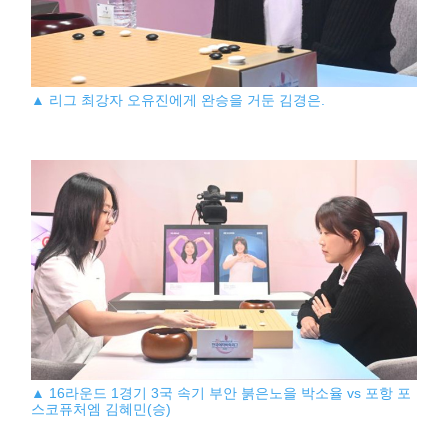
▲ 리그 최강자 오유진에게 완승을 거둔 김경은.
▲ 16라운드 1경기 3국 속기 부안 붉은노을 박소율 vs 포항 포
스코퓨처엠 김혜민(승)