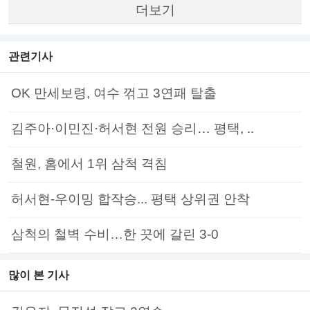
더보기
관련기사
OK 만세보령, 여수 꺾고 3연패 탈출
김주아·이민진·허서현 전원 승리… 평택, ..
철원, 홈에서 1위 삼척 격침
허서현-우이밍 합작승... 평택 상위권 안착
삼척의 철벽 수비…한 끗에 갈린 3-0
많이 본 기사