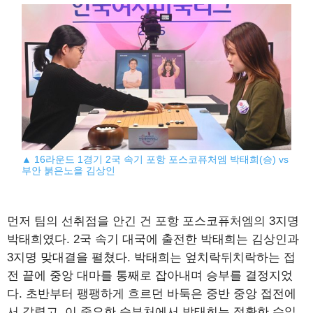
▲ 16라운드 1경기 2국 속기 포항 포스코퓨처엠 박태희(승) vs
부안 붉은노을 김상인
먼저 팀의 선취점을 안긴 건 포항 포스코퓨처엠의 3지명
박태희였다. 2국 속기 대국에 출전한 박태희는 김상인과
3지명 맞대결을 펼쳤다. 박태희는 엎치락뒤치락하는 접
전 끝에 중앙 대마를 통째로 잡아내며 승부를 결정지었
다. 초반부터 팽팽하게 흐르던 바둑은 중반 중앙 접전에
서 갈렸고, 이 중요한 승부처에서 박태희는 정확한 수읽