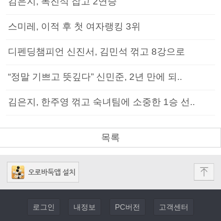
김은지, 목진석 잡고 2연승
스미레, 이적 후 첫 여자랭킹 3위
디펜딩챔피언 신진서, 김민석 꺾고 8강으로
“정말 기쁘고 뜻깊다” 신민준, 2년 만에 되..
김은지, 한주영 꺾고 숙녀팀에 소중한 1승 선..
목록
로그인
내정보
PC버전
고객센터