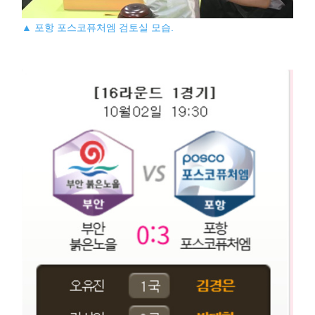
▲ 포항 포스코퓨처엠 검토실 모습.