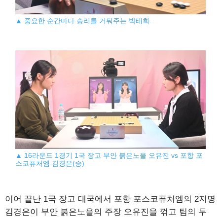
▲ 중요한 순간마다 승리를 거둬주는 박태희.
▲ 16라운드 1경기 1국 장고 부안 붉은노을 오유진 vs 포항 포
스코퓨처엠 김경은(승)
이어 끝난 1국 장고 대국에서 포항 포스코퓨처엠의 2지명
김경은이 부안 붉은노을의 주장 오유진을 꺾고 팀의 두