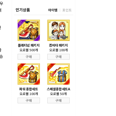
 우
꺾
인기상품
아이템
포인트
연
플래티넘 패키지
겜바타 패키지
가
오로볼 500개
오로볼 100개
결승
구매
구매
파워 종합세트
스페셜종합세트A
오로볼 100개
오로볼 50개
구매
구매