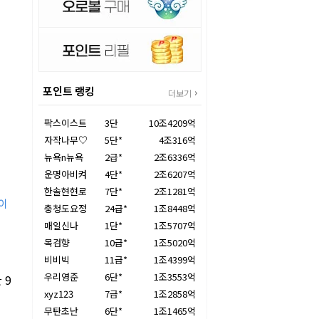
포인트 랭킹
더보기
팍스이스트
3단
10조4209억
자작나무♡
5단*
4조316억
뉴욕n뉴욕
2급*
2조6336억
운명아비켜
4단*
2조6207억
한솔현현로
7단*
2조1281억
차이
충청도요정
24급*
1조8448억
매일신나
1단*
1조5707억
목검향
10급*
1조5020억
비비빅
11급*
1조4399억
우리영준
6단*
1조3553억
 9
xyz123
7급*
1조2858억
무탄초난
6단*
1조1465억