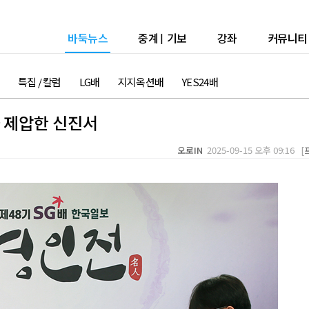
바둑뉴스
중계
|
기보
강좌
커뮤니티
특집 / 칼럼
LG배
지지옥션배
YES24배
 제압한 신진서
오로IN
2025-09-15 오후 09:16 [