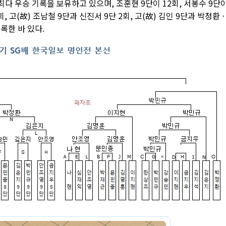
최다 우승 기록을 보유하고 있으며, 조훈현 9단이 12회, 서봉수 9단
3회, 고(故) 조남철 9단과 신진서 9단 2회, 고(故) 김인 9단과 박정환
록한 바 있다.