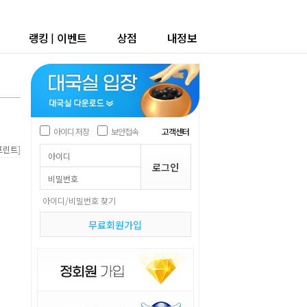
랭킹
|
이벤트
상점
내정보
아이디 저장
보안접속
고객센터
]
프린트
아이디/비밀번호 찾기
무료회원가입