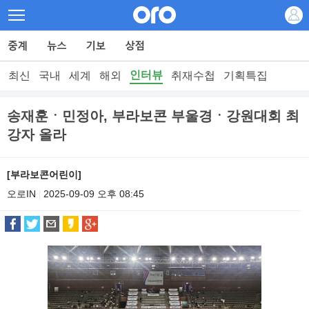
인터뷰
최신
국내
세계
해외
취재수첩
기획특집
송재훈ㆍ민정아, 부라보콘 부울경ㆍ강원대회 최
강자 올라
[부라보콘어린이]
오로IN
2025-09-09 오후 08:45
|