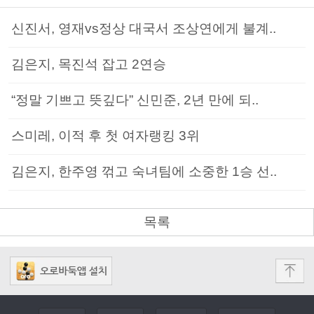
신진서, 영재vs정상 대국서 조상연에게 불계..
김은지, 목진석 잡고 2연승
“정말 기쁘고 뜻깊다” 신민준, 2년 만에 되..
스미레, 이적 후 첫 여자랭킹 3위
김은지, 한주영 꺾고 숙녀팀에 소중한 1승 선..
목록