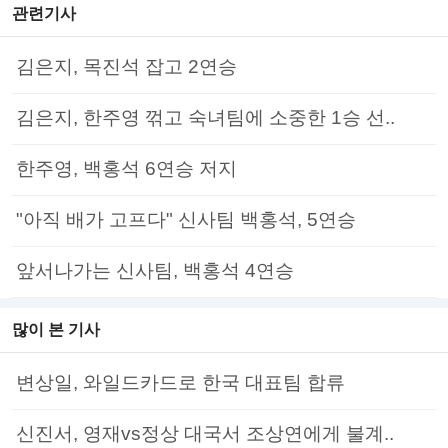
관련기사
김은지, 목진석 잡고 2연승
김은지, 한주영 꺾고 숙녀팀에 소중한 1승 선..
한주영, 백홍석 6연승 저지
"아직 배가 고프다" 신사팀 백홍석, 5연승
앞서나가는 신사팀, 백홍석 4연승
많이 본 기사
변상일, 와일드카드로 한국 대표팀 합류
신진서, 영재vs정상 대국서 조상연에게 불계..