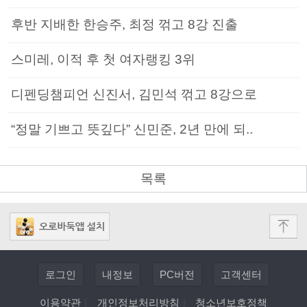
후반 지배한 한승주, 최정 꺾고 8강 진출
스미레, 이적 후 첫 여자랭킹 3위
디펜딩챔피언 신진서, 김민석 꺾고 8강으로
“정말 기쁘고 뜻깊다” 신민준, 2년 만에 되..
목록
로그인
내정보
PC버전
고객센터
이용약관
|
개인정보처리방침
|
청소년보호정책