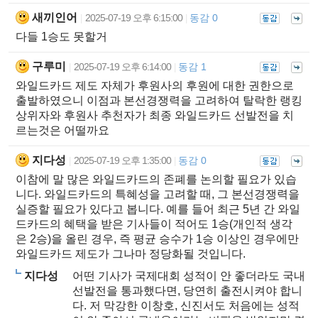
새끼인어
2025-07-19 오후 6:15:00
동감 0
|
|
다들 1승도 못할거
구루미
2025-07-19 오후 6:14:00
동감 1
|
|
와일드카드 제도 자체가 후원사의 후원에 대한 권한으로
출발하였으니 이점과 본선경쟁력을 고려하여 탈락한 랭킹
상위자와 후원사 추천자가 최종 와일드카드 선발전을 치
르는것은 어떨까요
지다성
2025-07-19 오후 1:35:00
동감 0
|
|
이참에 말 많은 와일드카드의 존폐를 논의할 필요가 있습
니다. 와일드카드의 특혜성을 고려할 때, 그 본선경쟁력을
실증할 필요가 있다고 봅니다. 예를 들어 최근 5년 간 와일
드카드의 혜택을 받은 기사들이 적어도 1승(개인적 생각
은 2승)을 올린 경우, 즉 평균 승수가 1승 이상인 경우에만
와일드카드 제도가 그나마 정당화될 것입니다.
지다성
어떤 기사가 국제대회 성적이 안 좋더라도 국내
선발전을 통과했다면, 당연히 출전시켜야 합니
다. 저 막강한 이창호, 신진서도 처음에는 성적