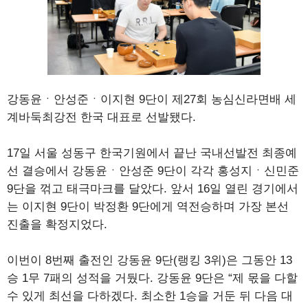
강동윤ㆍ안성준ㆍ이지현 9단이 제27회 농심신라면배 세
계바둑최강전 한국 대표로 선발됐다.
17일 서울 성동구 한국기원에서 끝난 국내선발전 최종예
선 결승에서 강동윤ㆍ안성준 9단이 각각 홍성지ㆍ신민준
9단을 꺾고 태극마크를 달았다. 앞서 16일 열린 경기에서
는 이지현 9단이 박정환 9단에게 역전승하며 가장 본선
진출을 확정지었다.
이번이 8번째 출전인 강동윤 9단(랭킹 3위)은 그동안 13
승 1무 7패의 성적을 거뒀다. 강동윤 9단은 “제 몫을 다할
수 있게 최선을 다하겠다. 최소한 1승을 거둔 뒤 다음 대