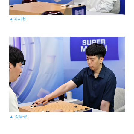
▲이지현.
▲ 강동윤.