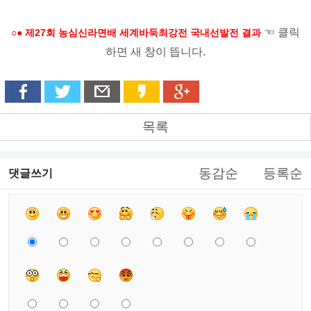
☜ 클릭
○● 제27회 농심신라면배 세계바둑최강전 국내선발전 결과
하면 새 창이 뜹니다.
목록
동감순
등록순
댓글쓰기