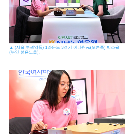
▲ (서울 부광약품) 1라운드 3경기 이나현vs(오른쪽) 박소율
(부안 붉은노을).