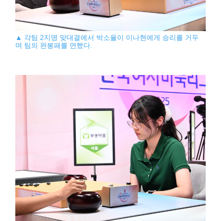
▲ 각팀 2지명 맞대결에서 박소율이 이나현에게 승리를 거두
며 팀의 완봉패를 면했다.