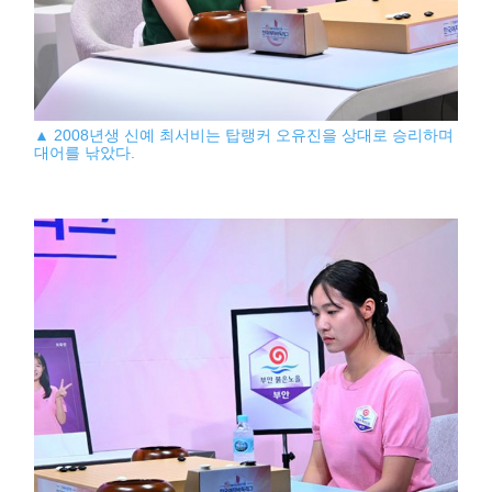
▲ 2008년생 신예 최서비는 탑랭커 오유진을 상대로 승리하며
대어를 낚았다.