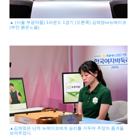
▲ (서울 부광약품) 1라운드 1경기 (오른쪽) 김채영vs뉴에이코
(부안 붉은노을).
▲김채영은 난적 뉴에이코에게 승리를 거두며 주장의 품격을
보여주었다.