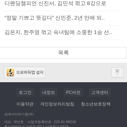
디펜딩챔피언 신진서, 김민석 꺾고 8강으로
“정말 기쁘고 뜻깊다” 신민준, 2년 만에 되..
김은지, 한주영 꺾고 숙녀팀에 소중한 1승 선..
목록
로그인
내정보
PC버전
고객센터
이용약관
|
개인정보처리방침
|
청소년보호정책
세계사이버기원(주)
대표 : 곽민호
|
사업자등록번호 : 220-81-86538
통신판매업 신고번호:2011-서울중구-0579