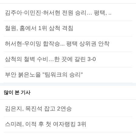
김주아·이민진·허서현 전원 승리… 평택, ..
철원, 홈에서 1위 삼척 격침
허서현-우이밍 합작승... 평택 상위권 안착
삼척의 철벽 수비…한 끗에 갈린 3-0
부안 붉은노을 "팀워크의 승리"
많이 본 기사
김은지, 목진석 잡고 2연승
스미레, 이적 후 첫 여자랭킹 3위