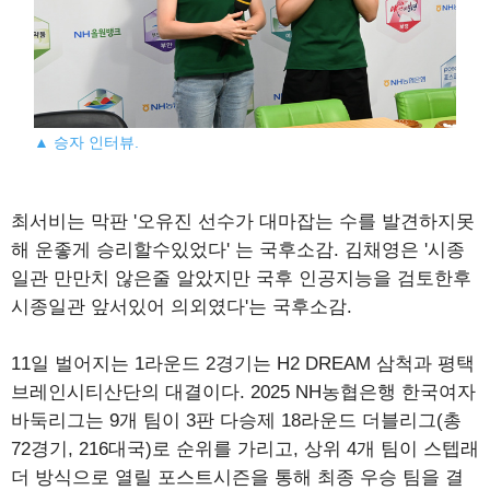
▲ 승자 인터뷰.
최서비는 막판 '오유진 선수가 대마잡는 수를 발견하지못
해 운좋게 승리할수있었다' 는 국후소감. 김채영은 '시종
일관 만만치 않은줄 알았지만 국후 인공지능을 검토한후
시종일관 앞서있어 의외였다'는 국후소감.
11일 벌어지는 1라운드 2경기는 H2 DREAM 삼척과 평택
브레인시티산단의 대결이다. 2025 NH농협은행 한국여자
바둑리그는 9개 팀이 3판 다승제 18라운드 더블리그(총
72경기, 216대국)로 순위를 가리고, 상위 4개 팀이 스텝래
더 방식으로 열릴 포스트시즌을 통해 최종 우승 팀을 결