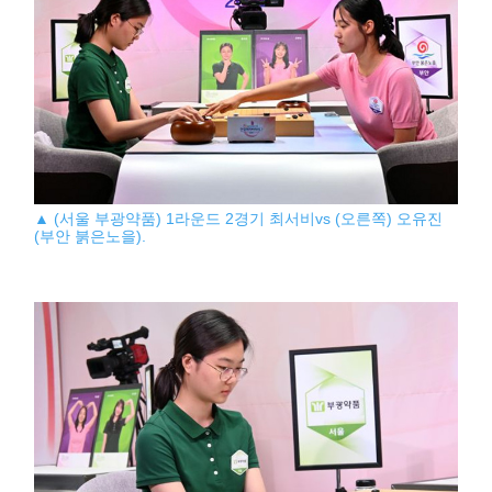
▲ (서울 부광약품) 1라운드 2경기 최서비vs (오른쪽) 오유진
(부안 붉은노을).