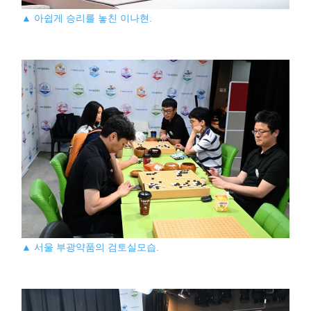
▲ 아쉽게 승리를 놓친 이나현.
▲ 서울 부광약품의 검토실모습.