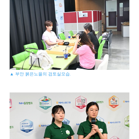
▲ 부안 붉은노을의 검토실모습.