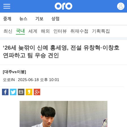
국내
최신
세계
해외
인터뷰
취재수첩
기획특집
‘26세 늦깎이 신예 홍세영, 전설 유창혁·이창호
연파하고 팀 우승 견인
[대주vs이붕]
오로IN
2025-06-18 오후 10:01
|