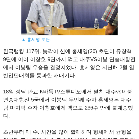
▲ 홍세영 초단.
한국랭킹 117위, 늦깎이 신예 홍세영(26) 초단이 유창혁
9단에 이어 이창호 9단까지 꺾고 대주VS이붕 연승대항전
에서 이붕팀 우승을 결정지었다. 홍세영은 지난해 2월 일
반입단대회를 통과한 새내기다.
18일 성남 판교 K바둑TV스튜디오에서 펼친 대주vs이붕
연승대항전 5국에서 이붕팀 두번째 주자 홍세영은 대주
팀 마지막 주자 이창호에게 백으로 236수 만에 불계승했
다.
초반부터 매 수, 시간을 많이 할애하며 형세에서 균형을