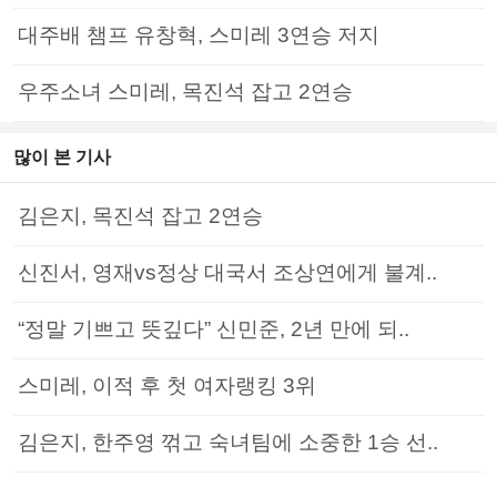
대주배 챔프 유창혁, 스미레 3연승 저지
우주소녀 스미레, 목진석 잡고 2연승
많이 본 기사
김은지, 목진석 잡고 2연승
신진서, 영재vs정상 대국서 조상연에게 불계..
“정말 기쁘고 뜻깊다” 신민준, 2년 만에 되..
스미레, 이적 후 첫 여자랭킹 3위
김은지, 한주영 꺾고 숙녀팀에 소중한 1승 선..