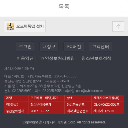
목록
로그인
내정보
PC버전
고객센터
이용약관
|
개인정보처리방침
|
청소년보호정책
세계사이버기원(주)
대표 : 곽민호
|
사업자등록번호 : 220-81-86538
통신판매업 신고번호:2011-서울중구-0579
서울 중구 퇴계로27길 28(충무로3가) 한영빌딩 6층
전화 : 02-2285-6950
|
팩스 : 02-2285-6955
|
이메일 :
oper@cyberoro.com
Copyright ⓒ 세계사이버기원 Corp. All rights reserved.