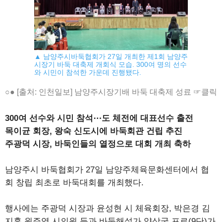
▲ 남양주시바둑협회가 27일 개최한 제1회 남양주
시장기 바둑 대축제 개회식 모습. 300여 명의 선수
와 시민이 참석한 가운데 진행됐다.
○● [출처: 인천일보] 남양주시장기배 바둑 대축제 성료 ☞클릭
300여 선수와 시민 참석⋯도 체전에 대표선수 출전
목이균 회장, 왕숙 신도시에 바둑회관 건립 추진
주광덕 시장, 바둑인들의 열정으로 대회 개최 축하
남양주시 바둑협회가 27일 남양주체육문화센터에서 협
회 창립 최초로 바둑대회를 개최했다.
행사에는 주광덕 시장과 윤성현 시 체육회장, 박은경 김
지훈 원주영 시의원 등과 바둑해설가 양상국 프로(9단)가