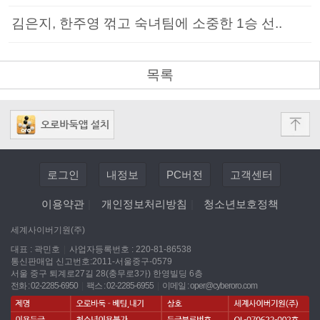
김은지, 한주영 꺾고 숙녀팀에 소중한 1승 선..
목록
로그인
내정보
PC버전
고객센터
이용약관
|
개인정보처리방침
|
청소년보호정책
세계사이버기원(주)
대표 : 곽민호
|
사업자등록번호 : 220-81-86538
통신판매업 신고번호:2011-서울중구-0579
서울 중구 퇴계로27길 28(충무로3가) 한영빌딩 6층
전화 : 02-2285-6950
|
팩스 : 02-2285-6955
|
이메일 :
oper@cyberoro.com