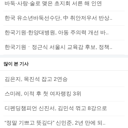
바둑·사랑·술로 맺은 초지회 서른 해 인연
한국 유소년바둑선수단, 中 취안저우서 반상..
한국기원·한양대병원, 아동 주의력 개선 바..
한국기원ㆍ정근식 서울시 교육감 후보, 정책..
많이 본 기사
김은지, 목진석 잡고 2연승
스미레, 이적 후 첫 여자랭킹 3위
디펜딩챔피언 신진서, 김민석 꺾고 8강으로
“정말 기쁘고 뜻깊다” 신민준, 2년 만에 되..