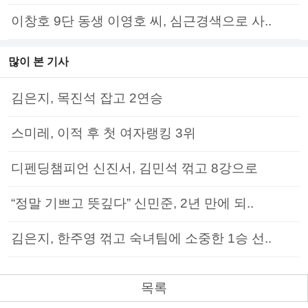
이창호 9단 동생 이영호 씨, 심근경색으로 사..
많이 본 기사
김은지, 목진석 잡고 2연승
스미레, 이적 후 첫 여자랭킹 3위
디펜딩챔피언 신진서, 김민석 꺾고 8강으로
“정말 기쁘고 뜻깊다” 신민준, 2년 만에 되..
김은지, 한주영 꺾고 숙녀팀에 소중한 1승 선..
목록