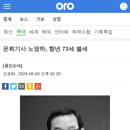
국내
최신
세계
해외
인터뷰
취재수첩
기획특집
은퇴기사 노영하, 향년 73세 별세
[궂긴소식]
오로IN
2024-06-04 오후 02:20
|