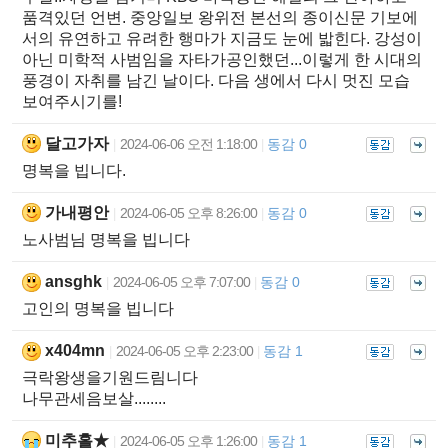
품격있던 언변. 중앙일보 왕위전 본선의 종이신문 기보에
서의 유연하고 유려한 행마가 지금도 눈에 밟힌다. 강성이
아닌 미학적 사범임을 자타가공인했던...이렇게 한 시대의
풍경이 자취를 남긴 날이다. 다음 생에서 다시 멋진 모습
보여주시기를!
달고가자
2024-06-06 오전 1:18:00
동감 0
|
|
명복을 빕니다.
가내평안
2024-06-05 오후 8:26:00
동감 0
|
|
노사범님 명복을 빕니다
ansghk
2024-06-05 오후 7:07:00
동감 0
|
|
고인의 명복을 빕니다
x404mn
2024-06-05 오후 2:23:00
동감 1
|
|
극락왕생을기원드림니다
나무관세음보살........
미추홀★
2024-06-05 오후 1:26:00
동감 1
|
|