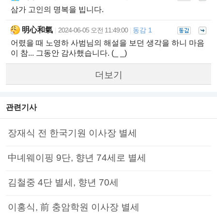
삼가 고인의 명복을 빕니다.
明心和氣
2024-06-05 오전 11:49:00
동감 1
|
|
어렸을 때 노영하 사범님의 해설을 보던 생각을 하니 마음
이 참... 그동안 감사했습니다. (_ _)
더보기
관련기사
장재식 전 한국기원 이사장 별세
中녜웨이핑 9단, 향년 74세로 별세
김철중 4단 별세, 향년 70세
이홍식, 前 충암학원 이사장 별세