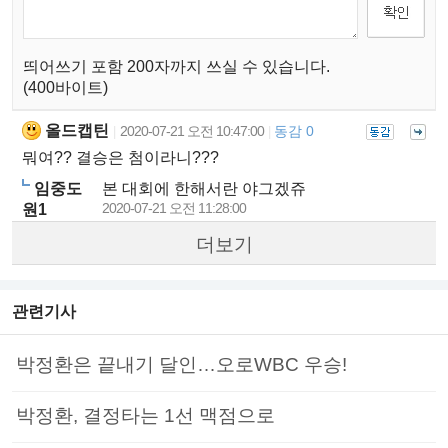
띄어쓰기 포함 200자까지 쓰실 수 있습니다.
(400바이트)
올드캡틴
2020-07-21 오전 10:47:00
동감 0
|
|
뭐여?? 결승은 첨이라니???
임중도
본 대회에 한해서란 야그겠쥬
2020-07-21 오전 11:28:00
원1
더보기
관련기사
박정환은 끝내기 달인…오로WBC 우승!
박정환, 결정타는 1선 맥점으로