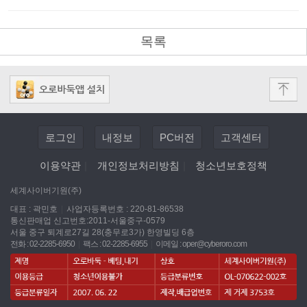
목록
로그인
내정보
PC버전
고객센터
이용약관
|
개인정보처리방침
|
청소년보호정책
세계사이버기원(주)
대표 : 곽민호
|
사업자등록번호 : 220-81-86538
통신판매업 신고번호:2011-서울중구-0579
서울 중구 퇴계로27길 28(충무로3가) 한영빌딩 6층
전화 : 02-2285-6950
|
팩스 : 02-2285-6955
|
이메일 :
oper@cyberoro.com