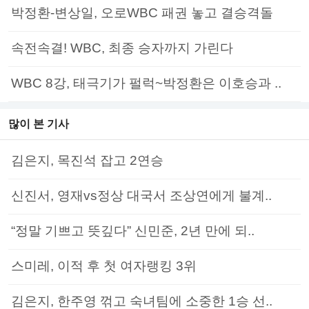
박정환-변상일, 오로WBC 패권 놓고 결승격돌
속전속결! WBC, 최종 승자까지 가린다
WBC 8강, 태극기가 펄럭~박정환은 이호승과 ..
많이 본 기사
김은지, 목진석 잡고 2연승
신진서, 영재vs정상 대국서 조상연에게 불계..
“정말 기쁘고 뜻깊다” 신민준, 2년 만에 되..
스미레, 이적 후 첫 여자랭킹 3위
김은지, 한주영 꺾고 숙녀팀에 소중한 1승 선..