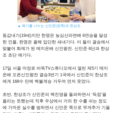
▲ 복기를 나누는 신민준(왼쪽)과 한상조.
동갑내기(19세)지만 한명은 농심신라면배 6연승을 달성
한 인물, 한명은 올해 입단한 새내기다. 이 둘이 결승에서
맞붙어 화제가 된 메지온배 신인왕전. 신민준 6단과 한상
조 초단 얘기다.
17일 서울 마장로 바둑TV스튜디오에서 열린 제5기 메지
온배 오픈신인왕전 결승3번기 1국에서 신민준이 한상조
에게 168수 만에 백불계승 거두며 먼저 웃었다.
초반, 한상조가 신민준의 백진영을 돌파하면서 ‘득점’을
올리는 듯했는데 직후 우상에서 거의 한 수를 쉬는 정도
에 가까운 실수를 범하면서 신민준 쪽으로 무게추가 기울