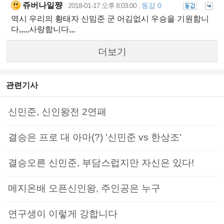
쥬버나일쨩
2018-01-17 오후 8:03:00
동감 0
|
|
역시 우리의 황태자 신밈준 군 어김없시 우승을 기원함니
다,,,,,사랑함니다,,,
더보기
관련기사
신민준, 신인왕전 2연패
결승은 프로 대 아마(?) '신민준 vs 한상조'
결승오른 신민준, 부담스럽지만 자신은 있다!
메지온배 오픈신인왕, 주인공은 누구
연구생이 이렇게 강합니다