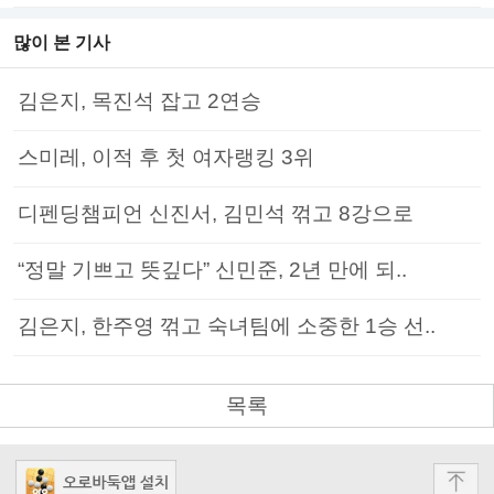
많이 본 기사
김은지, 목진석 잡고 2연승
스미레, 이적 후 첫 여자랭킹 3위
디펜딩챔피언 신진서, 김민석 꺾고 8강으로
“정말 기쁘고 뜻깊다” 신민준, 2년 만에 되..
김은지, 한주영 꺾고 숙녀팀에 소중한 1승 선..
목록