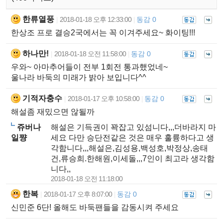
한류열풍
2018-01-18 오후 12:33:00
동감 0
|
|
한상조 프로 결승2국에서는 꼭 이겨주세요~ 화이팅!!!
하나만!
2018-01-18 오전 11:58:00
동감 0
|
|
우와~ 아마추어들이 전부 1회전 통과했었네~
울나라 바둑의 미래가 밝아 보입니다^^
기적자충수
2018-01-17 오후 10:58:00
동감 0
|
|
해설좀 재밌으면 않될까
쥬버나
해설은 기득권이 꽉잡고 있섬니다,,,더바라지 마
일쨩
세요 다만 승단전같은 것은 매우 훌륭하다고 생
각함니다,,,해설은,김성용,백성호,박정상,송태
건,류승희.한해원,이세돌,,,7인이 최고라 생각함
니다,,
2018-01-18 오전 11:18:00
한복
2018-01-17 오후 8:07:00
동감 0
|
|
신민준 6단! 올해도 바둑팬들을 감동시켜 주세요