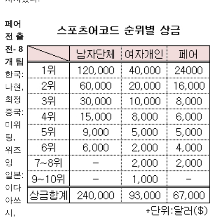
페어
전 출
전- 8
개 팀
한국:
나현,
최정
중국:
미위
팅,
위즈
잉
일본:
이다
아쓰
시,