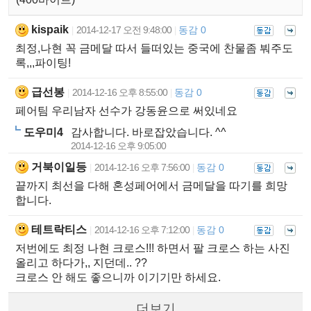
kispaik
2014-12-17 오전 9:48:00
동감 0
|
|
최정,나현 꼭 금메달 따서 들떠있는 중국에 찬물좀 붜주도
록,,,파이팅!
급선봉
2014-12-16 오후 8:55:00
동감 0
|
|
페어팀 우리남자 선수가 강동윤으로 써있네요
도우미4
감사합니다. 바로잡았습니다. ^^
2014-12-16 오후 9:05:00
거북이일등
2014-12-16 오후 7:56:00
동감 0
|
|
끝까지 최선을 다해 혼성페어에서 금메달을 따기를 희망
합니다.
테트락티스
2014-12-16 오후 7:12:00
동감 0
|
|
저번에도 최정 나현 크로스!!! 하면서 팔 크로스 하는 사진
올리고 하다가,, 지던데.. ??
크로스 안 해도 좋으니까 이기기만 하세요.
더보기