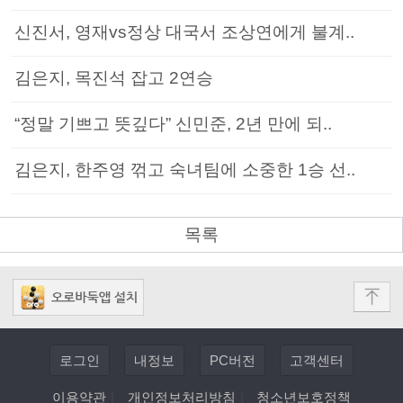
신진서, 영재vs정상 대국서 조상연에게 불계..
김은지, 목진석 잡고 2연승
“정말 기쁘고 뜻깊다” 신민준, 2년 만에 되..
김은지, 한주영 꺾고 숙녀팀에 소중한 1승 선..
목록
로그인
내정보
PC버전
고객센터
이용약관
|
개인정보처리방침
|
청소년보호정책