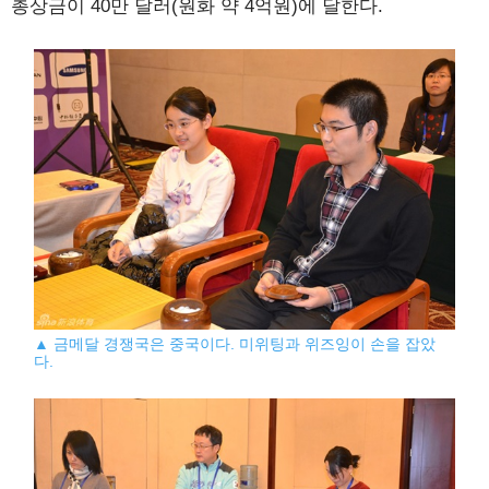
총상금이 40만 달러(원화 약 4억원)에 달한다.
▲ 금메달 경쟁국은 중국이다. 미위팅과 위즈잉이 손을 잡았
다.