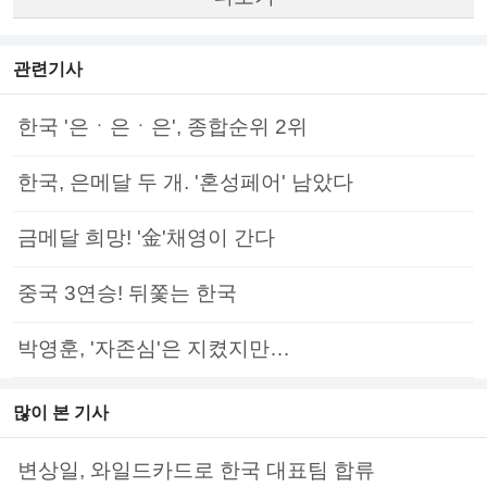
관련기사
한국 '은ㆍ은ㆍ은', 종합순위 2위
한국, 은메달 두 개. '혼성페어' 남았다
금메달 희망! '金'채영이 간다
중국 3연승! 뒤쫓는 한국
박영훈, '자존심'은 지켰지만…
많이 본 기사
변상일, 와일드카드로 한국 대표팀 합류