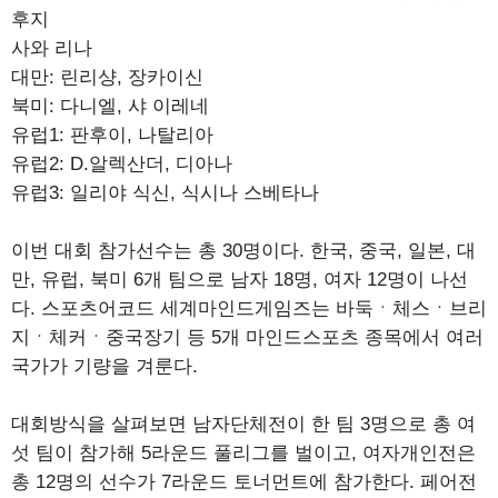
후지
사와 리나
대만: 린리샹, 장카이신
북미: 다니엘, 샤 이레네
유럽1: 판후이, 나탈리아
유럽2: D.알렉산더, 디아나
유럽3: 일리야 식신, 식시나 스베타나
이번 대회 참가선수는 총 30명이다. 한국, 중국, 일본, 대
만, 유럽, 북미 6개 팀으로 남자 18명, 여자 12명이 나선
다. 스포츠어코드 세계마인드게임즈는 바둑ㆍ체스ㆍ브리
지ㆍ체커ㆍ중국장기 등 5개 마인드스포츠 종목에서 여러
국가가 기량을 겨룬다.
대회방식을 살펴보면 남자단체전이 한 팀 3명으로 총 여
섯 팀이 참가해 5라운드 풀리그를 벌이고, 여자개인전은
총 12명의 선수가 7라운드 토너먼트에 참가한다. 페어전