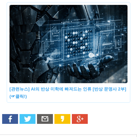
[관련뉴스] AI의 반상 미학에 빠져드는 인류 [반상 문명사 2부]
(☞클릭!)