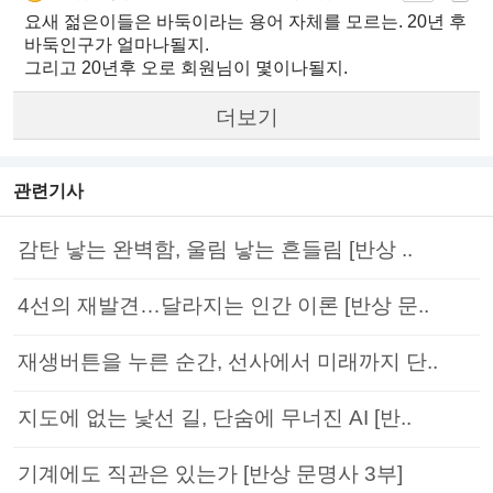
요새 젊은이들은 바둑이라는 용어 자체를 모르는. 20년 후
바둑인구가 얼마나될지.
그리고 20년후 오로 회원님이 몇이나될지.
더보기
관련기사
감탄 낳는 완벽함, 울림 낳는 흔들림 [반상 ..
4선의 재발견…달라지는 인간 이론 [반상 문..
재생버튼을 누른 순간, 선사에서 미래까지 단..
지도에 없는 낯선 길, 단숨에 무너진 AI [반..
기계에도 직관은 있는가 [반상 문명사 3부]