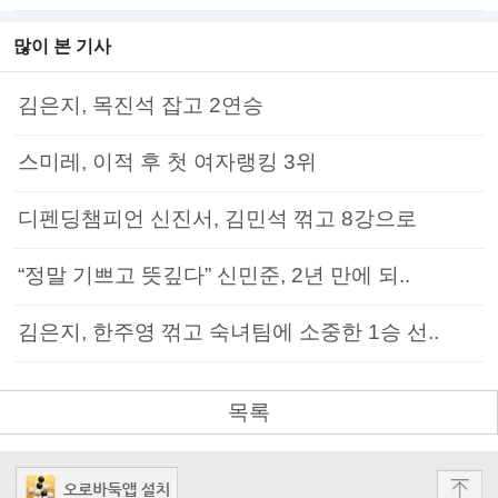
많이 본 기사
김은지, 목진석 잡고 2연승
스미레, 이적 후 첫 여자랭킹 3위
디펜딩챔피언 신진서, 김민석 꺾고 8강으로
“정말 기쁘고 뜻깊다” 신민준, 2년 만에 되..
김은지, 한주영 꺾고 숙녀팀에 소중한 1승 선..
목록