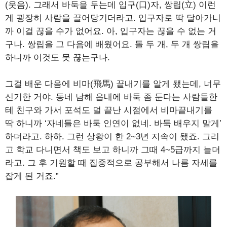
(웃음). 그래서 바둑을 두는데 입구(口)자, 쌍립(立) 이런
게 굉장히 사람을 끌어당기더라고. 입구자로 딱 달아가니
까 이걸 끊을 수가 없어요. 아, 입구자는 끊을 수 없는 거
구나. 쌍립을 그 다음에 배웠어요. 돌 두 개, 두 개 쌍립을
하니까 이것도 못 끊는구나.
그걸 배운 다음에 비마(飛馬) 끝내기를 알게 됐는데, 너무
신기한 거야. 동네 남해 읍내에 바둑 좀 둔다는 사람들한
테 친구와 가서 포석도 덜 끝난 시점에서 비마끝내기를
딱 하니까 ‘자네들은 바둑 인연이 없네. 바둑 배우지 말게’
하더라고. 하하. 그런 상황이 한 2~3년 지속이 됐죠. 그리
고 학교 다니면서 책도 보고 하니까 그때 4~5급까지 늘더
라고. 그 후 기원할 때 집중적으로 공부해서 나름 자세를
잡게 된 거죠.”