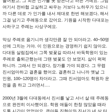
들어왔고, 그 외는 인가를 못 받는다고 하는 거예요. 그럼
여기서 전바협 교실하고 싸우는 거보다 노하우가 있으니
까 다른 데로 가 인가를 내서 제대로 한번 해보겠다, 해서
그걸 넘기고 주례동으로 갔어요. 기원을 시작한 다대포는
사하구고 주례는 사상구에요.
막상 주례로 옮기니까 생각만큼 잘 안 되더라고. 40~50명
선에 그치는 거야. 이 인원으로는 경영하기 쉽지 않아요.
다대동 살림집에서 그쪽 벚꽃길 따라서 바둑학원이 있는
주례로 출퇴근했는데 그땐 벚꽃도 안 보였지. 삶이 퍽퍽
하니까. 그래서 안 되겠다, 장가를 가야 되겠다. 그 무렵
진서엄마하고 결혼을 했어요. 결혼하고 나니까 옛날 그
인원, 100~120명이 차더라고. 그때 진서엄마도 학원차 운
전을 좀 하고 그러면서….
2000년 3월에 다대동에서 진서를 낳고 서너 살 때 주례동
으로 완전히 이사했어요. 학원 애들이 한창 많았을 때라
도통 시간이 없었어요. 큰아들 진현이와 진서가 네 살 터