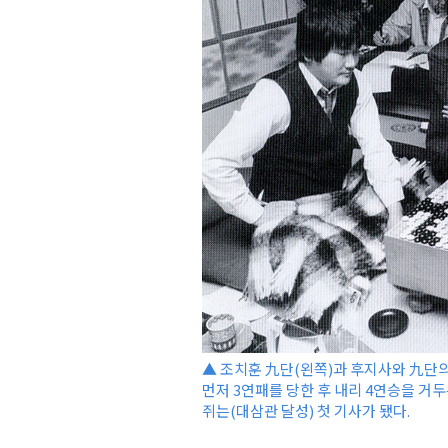
▲ 조치훈 九단(왼쪽)과 후지사와 九단의
먼저 3연패를 당한 후 내리 4연승을 거
쥐는(대삼관 달성) 첫 기사가 됐다.