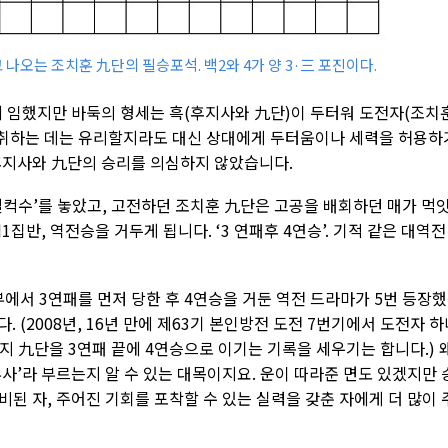
들고 나오는 조치훈 九단의 필승포석. 백2와 4가 양 3·三 포진이다.
에 임했지만 바둑의 형세는 흑(후지사와 九단)이 두터워 도전자(조치
를 취하는 데는 유리할지라도 대신 상대에게 두터움이나 세력을 허용하
후지사와 九단의 승리를 의심하지 않았습니다.
덜컥수’를 놓았고, 고전하던 조치훈 九단은 고공을 배회하던 매가 먹
집반, 역전승을 거두게 됩니다. ‘3 연패후 4연승’. 기적 같은 대역전
에서 3연패를 먼저 당한 후 4연승을 거둔 역전 드라마가 5번 등장
. (2008년, 16년 만에 제63기 본인방전 도전 7번기에서 도전자 
 九단을 3연패 끝에 4연승으로 이기는 기록을 세우기는 합니다.) 
부사’라 부르는지 알 수 있는 대목이지요. 운이 따라준 면도 있겠지만 
된 자, 주어진 기회를 포착할 수 있는 실력을 갖춘 자에게 더 많이 