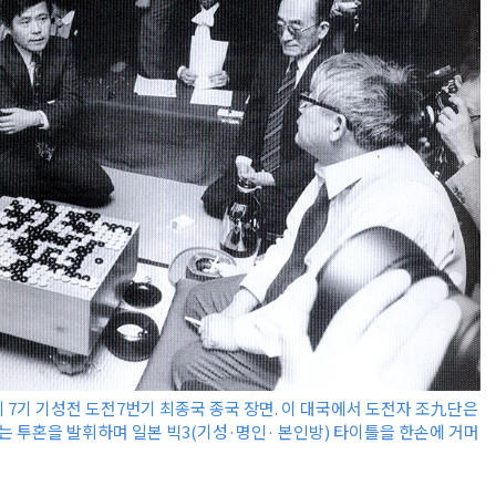
 7기 기성전 도전7번기 최종국 종국 장면. 이 대국에서 도전자 조九단은
두는 투혼을 발휘하며 일본 빅3(기성·명인· 본인방) 타이틀을 한손에 거머