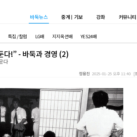
바둑뉴스
중계
|
기보
강좌
커뮤니티
특집 / 칼럼
LG배
지지옥션배
YES24배
!” - 바둑과 경영 (2)
운다
정용진
2025-01-25 오후 11:40 [