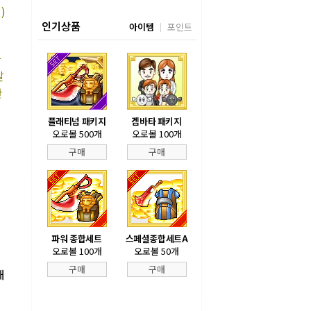
)
인기상품
아이템
포인트
들
살
반
플래티넘 패키지
겜바타 패키지
오로볼 500개
오로볼 100개
구매
구매
파워 종합세트
스페셜종합세트A
오로볼 100개
오로볼 50개
구매
구매
해