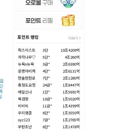
포인트 랭킹
더보기
팍스이스트
3단
10조4209억
자작나무♡
5단*
4조260억
뉴욕n뉴욕
3급*
2조6380억
운명아비켜
4단*
2조6131억
한솔현현로
7단*
2조1280억
장을
충청도요정
24급*
1조8447억
인
에
매일신나
1단*
1조5691억
일
목검향
10급*
1조5020억
비비빅
11급*
1조4399억
우리영준
6단*
1조3550억
xyz123
7급*
1조2765억
적
무탄초난
6단*
1조1478억