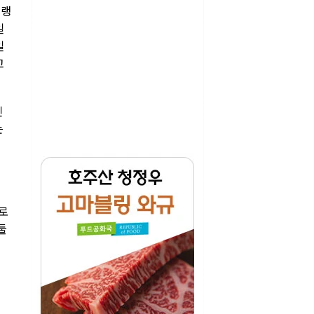
 랭
일
일
고
인
는
걸로
둘