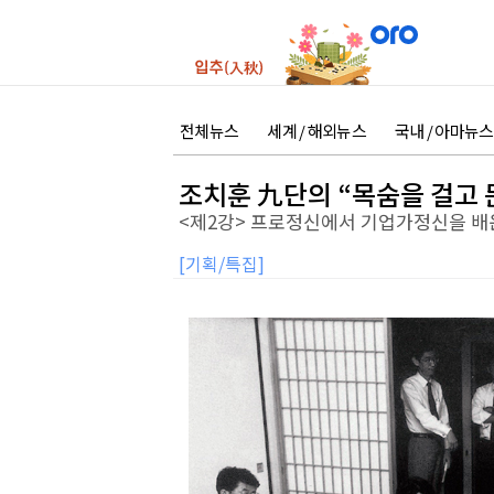
전체뉴스
세계 / 해외뉴스
국내 / 아마뉴스
조치훈 九단의 “목숨을 걸고 둔다
<제2강> 프로정신에서 기업가정신을 배
[기획/특집]