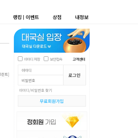
랭킹
|
이벤트
상점
내정보
아이디 저장
보안접속
고객센터
]
프린트
아이디/비밀번호 찾기
무료회원가입