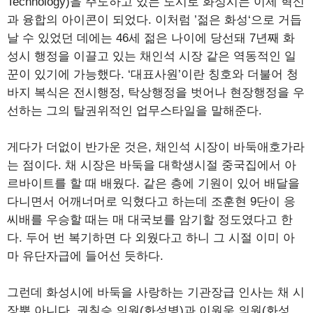
Technology)을 주도하고 있는 도시로 화성시는 이제 혁신
과 융합의 아이콘이 되었다. 이처럼 ’젊은 화성‘으로 거듭
날 수 있었던 데에는 46세 젊은 나이에 당선돼 7년째 화
성시 행정을 이끌고 있는 채인석 시장 같은 역동적인 일
꾼이 있기에 가능했다. ‘대표사원’이란 칭호와 더불어 청
바지 복식은 전시행정, 탁상행정을 벗어나 현장행정을 우
선하는 그의 탈권위적인 업무스타일을 말해준다.
게다가 더없이 반가운 것은, 채인석 시장이 바둑애호가라
는 점이다. 채 시장은 바둑을 대학생시절 중국집에서 아
르바이트를 할 때 배웠다. 같은 층에 기원이 있어 배달을
다니면서 어깨너머로 익혔다고 하는데 조훈현 9단이 응
씨배를 우승할 때는 매 대국보를 암기할 정도였다고 한
다. 두어 번 복기하면 다 외웠다고 하니 그 시절 이미 아
마 유단자급에 들어선 듯하다.
그런데 화성시에 바둑을 사랑하는 기관장급 인사는 채 시
장뿐 아니다. 권칠승 의원(화성병)과 이원욱 의원(화성