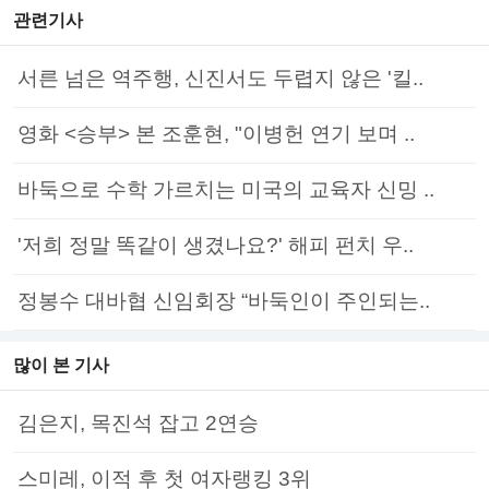
관련기사
서른 넘은 역주행, 신진서도 두렵지 않은 '킬..
영화 <승부> 본 조훈현, "이병헌 연기 보며 ..
바둑으로 수학 가르치는 미국의 교육자 신밍 ..
'저희 정말 똑같이 생겼나요?' 해피 펀치 우..
정봉수 대바협 신임회장 “바둑인이 주인되는..
많이 본 기사
김은지, 목진석 잡고 2연승
스미레, 이적 후 첫 여자랭킹 3위