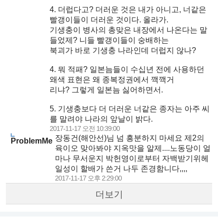
4. 더럽다고? 더러운 것은 내가 아니고, 너같은
빨갱이들이 더러운 것이다. 올라가.
기생충이 병사의 총맞은 내장에서 나온다는 말
들었제? 니들 빨갱이들이 숭배하는
북괴가 바로 기생충 나라인데 더럽지 않나?
4. 뭐 적패? 일본늠들이 수십년 전에 사용하던
왜색 표현은 왜 종복정권에서 깩깩거
리냐? 그렇게 일본늠 싫어하면서.
5. 기생충보다 더 더러운 너같은 종자는 아주 씨
를 말려야 나라의 앞날이 밝다.
2017-11-17 오전 10:39:00
장동건(해안선)님 넘 흥분하지 마세요 제2의
ProblemMe
육이오 맞아봐야 지옥맛을 알제....노동당이 얼
마나 무서운지 박헌영이로부터 자백받기위헤
일성이 할배가 쓴거 나두 존경함니다,,,,
2017-11-17 오후 2:29:00
더보기