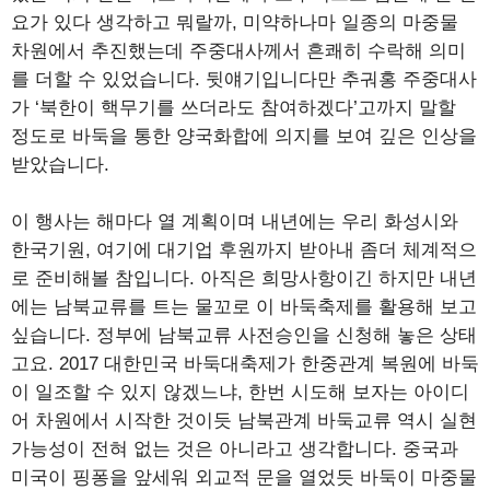
요가 있다 생각하고 뭐랄까, 미약하나마 일종의 마중물
차원에서 추진했는데 주중대사께서 흔쾌히 수락해 의미
를 더할 수 있었습니다. 뒷얘기입니다만 추궈홍 주중대사
가 ‘북한이 핵무기를 쓰더라도 참여하겠다’고까지 말할
정도로 바둑을 통한 양국화합에 의지를 보여 깊은 인상을
받았습니다.
이 행사는 해마다 열 계획이며 내년에는 우리 화성시와
한국기원, 여기에 대기업 후원까지 받아내 좀더 체계적으
로 준비해볼 참입니다. 아직은 희망사항이긴 하지만 내년
에는 남북교류를 트는 물꼬로 이 바둑축제를 활용해 보고
싶습니다. 정부에 남북교류 사전승인을 신청해 놓은 상태
고요. 2017 대한민국 바둑대축제가 한중관계 복원에 바둑
이 일조할 수 있지 않겠느냐, 한번 시도해 보자는 아이디
어 차원에서 시작한 것이듯 남북관계 바둑교류 역시 실현
가능성이 전혀 없는 것은 아니라고 생각합니다. 중국과
미국이 핑퐁을 앞세워 외교적 문을 열었듯 바둑이 마중물