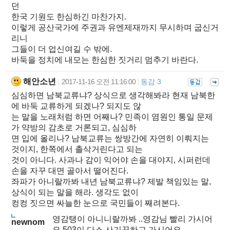
던
한국 기원도 한심하긴 마찬가지.
이렇게 공산국가에 주권과 유엔제재까지 무시하며 굽신거
리니
그들이 더 업신여길 수 밖에.
바둑을 정치에 내모는 한심한 짓거리 멈추기 바란다.
해안소년
2017-11-16 오전 11:16:00
동감 3
|
|
심심하면 남북교류냐? 상식으로 생각해봐라 현재 남북한
에 바둑 교류하게 되겠나? 되지도 않
는 말을 노래처럼 하면 어째나? 민족이 염원인 통일 문제
가 약방의 감초로 거론되고, 심심하
면 입에 올리나? 남북교류는 쌍방간에 자연히 이뤄지는
것이지, 한쪽에서 촐삭거린다고 되는
것이 아니다. 사과나 감이 익어야 손을 대야지, 시퍼런데
손을 자꾸 대면 골아서 떨어진다.
좌파가 아니랄까봐 내년 남북교류냐? 제발 책임있는 말,
상식이 되는 말을 해라. 생각도 없이
컹컹 짓으면 싸늘한 눈으로 국민들이 째려본다.
영감탱이 아니니랄까봐 ..영감님 빨리 가시어
newnom
요.503이 다스 사기꾼하고 가시어요.