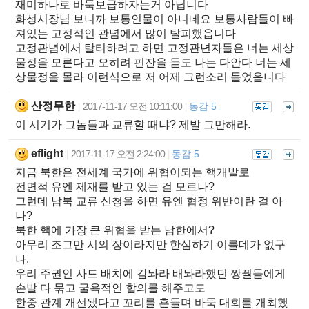
재미하나로 바둑보급하자는거 아닙니다
화성시장님 보니까 보통인물이 아니네요 보통사람들이 빠
져있는 고정적인 관념에서 많이 탈피했읍니다
고정관념에서 탈티하려고 하면 고정관년자들은 너는 세상
물정을 모른다고 오히려 핀잔을 듣도 나는 다안다 너는 세
상물정을 몰라 이런식으로 저 어제 그런소리 들었읍니다
산정무한
2017-11-17 오전 10:11:00
동감 5
|
|
이 시기가 그놈들과 교류할 때냐? 제발 그만해라.
eflight
2017-11-17 오전 2:24:00
동감 5
|
|
지금 북한은 전세계 국가에 위협이되는 핵개발로
전면적 유엔 제재를 받고 있는 걸 모르나?
그런데 남북 교류 신청을 하면 유엔 협정 위반이란 걸 아
나?
북한 핵에 가장 큰 위협을 받는 남한에서?
아무리 조그만 시의 장이라지만 한심하기 이를데가 없구
나.
우리 주권인 사드 배치에 감놔라 배놔라했던 짱꿜들에게
손발 다 묶고 굴욕적인 합의를 해주고도
한중 관계 개선됐다고 꼬리를 흔들며 바둑 대회를 개최했