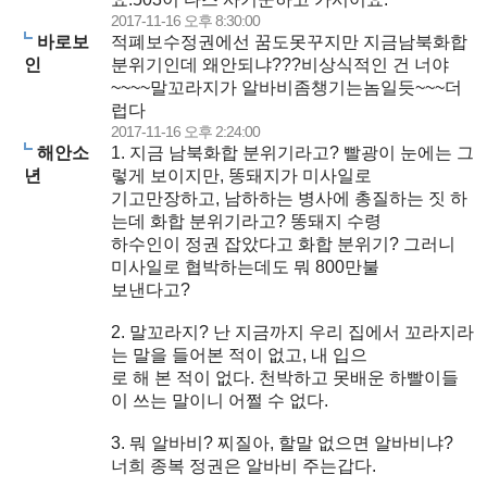
2017-11-16 오후 8:30:00
바로보
적폐보수정권에선 꿈도못꾸지만 지금남북화합
인
분위기인데 왜안되냐???비상식적인 건 너야
~~~~말꼬라지가 알바비좀챙기는놈일듯~~~더
럽다
2017-11-16 오후 2:24:00
해안소
1. 지금 남북화합 분위기라고? 빨광이 눈에는 그
년
렇게 보이지만, 똥돼지가 미사일로
기고만장하고, 남하하는 병사에 총질하는 짓 하
는데 화합 분위기라고? 똥돼지 수령
하수인이 정권 잡았다고 화합 분위기? 그러니
미사일로 협박하는데도 뭐 800만불
보낸다고?
2. 말꼬라지? 난 지금까지 우리 집에서 꼬라지라
는 말을 들어본 적이 없고, 내 입으
로 해 본 적이 없다. 천박하고 못배운 하빨이들
이 쓰는 말이니 어쩔 수 없다.
3. 뭐 알바비? 찌질아, 할말 없으면 알바비냐?
너희 종복 정권은 알바비 주는갑다.