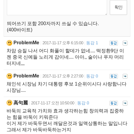
띄어쓰기 포함 200자까지 쓰실 수 있습니다.
(400바이트)
ProblemMe
2017-11-17 오후 6:15:00
동감 1
|
|
차암 승질 나서 어디 화풀이 할데가 없네.... 떡정환9단 이
젠 중국 신예들 노리게 감이네.... 아아,, 술이나 푸자 머리
터지네,,,
ProblemMe
2017-11-17 오후 2:27:00
동감 0
|
|
채인석 시장님 차기 대통령 후보 1순위이시다 사랑함니다
시장님....
高句麗
2017-11-17 오전 10:50:00
동감 0
|
|
바둑의 교육적 가치와 효과 생각하는힘 창의력과 집중하
는 힘을 바둑이 키워준다
이거 제가 바둑두면서 깨달은것과 일맥상통하는 말입니다
그래서 제가 바둑바둑하는거지