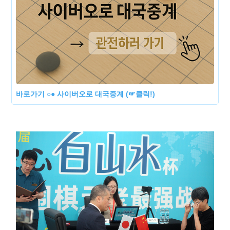
바로가기 ○● 사이버오로 대국중계 (☞클릭!)