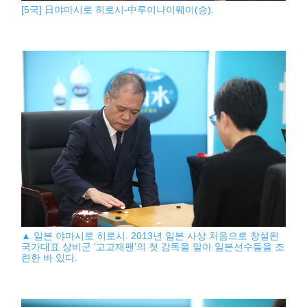
[5국] 日야마시로 히로시-中루이나이웨이(승).
▲ 일본 야마시로 히로시. 2013년 일본 사상 처음으로 창설된
국가대표 상비군 '고고재팬'의 첫 감독을 맡아 일본선수들을 조
련한 바 있다.