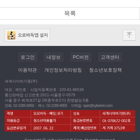
목록
로그인
내정보
PC버전
고객센터
이용약관
|
개인정보처리방침
|
청소년보호정책
세계사이버기원(주)
대표 : 곽민호
|
사업자등록번호 : 220-81-86538
통신판매업 신고번호:2011-서울중구-0579
서울 중구 퇴계로27길 28(충무로3가) 한영빌딩 6층
전화 : 02-2285-6950
|
팩스 : 02-2285-6955
|
이메일 :
oper@cyberoro.com