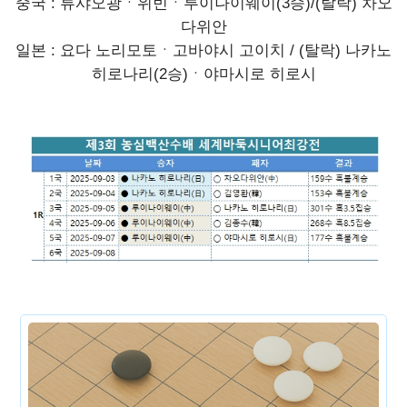
중국 : 류샤오광ㆍ위빈ㆍ루이나이웨이(3승)/(탈락) 차오
다위안
일본 : 요다 노리모토ㆍ고바야시 고이치 / (탈락) 나카노
히로나리(2승)ㆍ야마시로 히로시