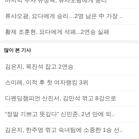
마지막 주자 유창혁, 류사오광에게 승리
류샤오광, 요다에게 승리…2명 남은 中 가장 ..
황제 조훈현, 요다에게 석패...2연승 실패
많이 본 기사
김은지, 목진석 잡고 2연승
스미레, 이적 후 첫 여자랭킹 3위
디펜딩챔피언 신진서, 김민석 꺾고 8강으로
“정말 기쁘고 뜻깊다” 신민준, 2년 만에 되..
김은지, 한주영 꺾고 숙녀팀에 소중한 1승 선..