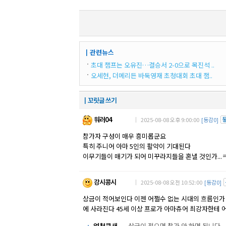
┃관련뉴스
초대 챔프는 오유진…결승서 2-0으로 목진석 ..
오세현, 더메리든 바둑영재 초청대회 초대 챔..
┃꼬릿글 쓰기
워러04
｜ 2025-08-08 오후 9:00:00
[동감0]
참가자 구성이 매우 흥미롭군요
특히 주니어 아마 5인의 활약이 기대된다
이무기들이 매기가 되어 미꾸라지들을 혼낼 것인가...
강시콩시
｜ 2025-08-08 오전 10:52:00
[동감0]
상금이 적어보인다 이젠 어쩔수 없는 시대의 흐름인가 
에 사라진다 45세 이상 프로가 아마츄어 최강자한테 
엄청큰새
상금이 적으면 참가 안 하면 됩니다.