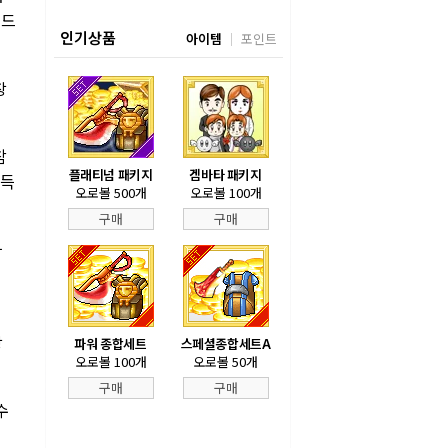
시드
인기상품
아이템
포인트
창
참
플래티넘 패키지
겜바타 패키지
획득
오로볼 500개
오로볼 100개
구매
구매
자
장
파워 종합세트
스페셜종합세트A
오로볼 100개
오로볼 50개
구매
구매
수