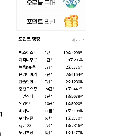
포인트 랭킹
더보기
팍스이스트
3단
10조4209억
자작나무♡
5단*
4조295억
뉴욕n뉴욕
3급*
2조6336억
운명아비켜
4단*
2조6164억
한솔현현로
7단*
2조1280억
충청도요정
24급*
1조8447억
매일신나
1단*
1조5678억
목검향
10급*
1조5020억
비비빅
11급*
1조4399억
자
우리영준
6단*
1조3550억
xyz123
7급*
1조2846억
무탄초난
6단*
1조1477억
어