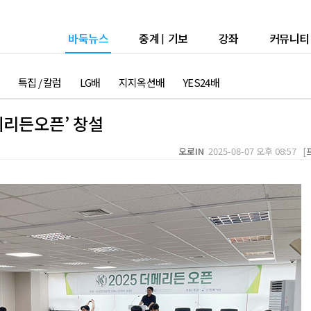
바둑뉴스
중계
|
기보
강좌
커뮤니티
특집 / 칼럼
LG배
지지옥션배
YES24배
메리든오픈’ 창설
오로IN
2025-08-07 오후 08:57 [