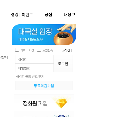
랭킹
|
이벤트
상점
내정보
아이디 저장
보안접속
고객센터
]
프린트
아이디/비밀번호 찾기
무료회원가입