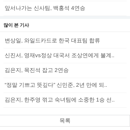
앞서나가는 신사팀, 백홍석 4연승
많이 본 기사
변상일, 와일드카드로 한국 대표팀 합류
신진서, 영재vs정상 대국서 조상연에게 불계..
김은지, 목진석 잡고 2연승
“정말 기쁘고 뜻깊다” 신민준, 2년 만에 되..
김은지, 한주영 꺾고 숙녀팀에 소중한 1승 선..
목록