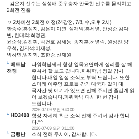
- 김은지 선수는 삼성배 준우승자 안국현 선수를 물리치고
2회전 진출
ㅇ 2차예선 2회전 예정(24강전, 7/8, 수,오후 2시)
한승주:홍성지, 김은지:이연, 심재익:홍세영, 안성준:김다
빈, 한태희:최정관,
윤준상:김진휘, 박건호:김세동, 송지훈:허영락, 원성진:양
우석, 김지석:이재성,
박하민:임지혁, 조한승:신재원
베트남
파워학님께서 항상 일목요연하게 정리를 잘 해
전쟁
주셔서 잘 보고 갑니다.파워학님 정말 감사
합니다.내일 일정 소식도 부탁 드립니다. 또한
스미레 이주영 프로들 간의 대국과 같이 대
국자간 뒷 얘기가 있으면 전해 주시면 즐겁게 읽
어 보겠습니다.파워학님 다시 한 번 감사
드립니다.
2026-07-09 오전 9:40:00
HD3408
항상 자세히 최근 소식 전해 주셔서 감사 합니
다.^^
2026-07-09 오전 3:11:00
금행난
소식 전해 주시어, 감사합니다.