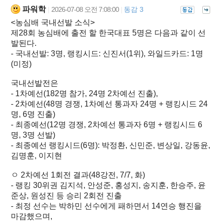
파워학
2026-07-08 오전 7:08:00
동감 3
|
|
<농심배 국내선발 소식>
제28회 농심배에 출전 할 한국대표 5명은 다음과 같이 선
발된다.
- 국내선발: 3명, 랭킹시드: 신진서(1위), 와일드카드: 1명
(미정)
국내선발전은
- 1차예선(182명 참가, 24명 2차예선 진출),
- 2차예선(48명 경쟁, 1차예선 통과자 24명 + 랭킹시드 24
명, 6명 진출)
- 최종예선(12명 경쟁, 2차예선 통과자 6명 + 랭킹시드 6
명, 3명 선발)
- 최종예선 랭킹시드(6명): 박정환, 신민준, 변상일, 강동윤,
김명훈, 이지현
ㅇ 2차예선 1회전 결과(48강전, 7/7, 화)
- 랭킹 30위권 김지석, 안성준, 홍성지, 송지훈, 한승주, 윤
준상, 원성진 등 승리 2회전 진출
- 최정 선수는 박하민 선수에게 패하면서 14연승 행진을
마감했으며,