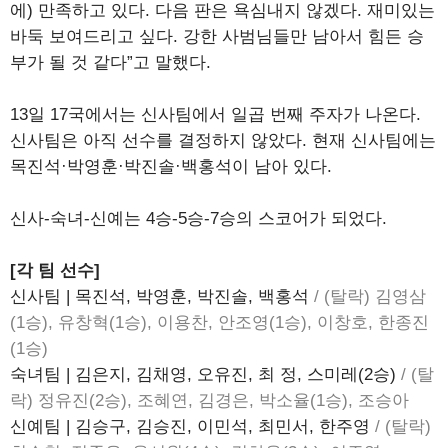
에) 만족하고 있다. 다음 판은 욕심내지 않겠다. 재미있는
바둑 보여드리고 싶다. 강한 사범님들만 남아서 힘든 승
부가 될 것 같다”고 말했다.
13일 17국에서는 신사팀에서 일곱 번째 주자가 나온다.
신사팀은 아직 선수를 결정하지 않았다. 현재 신사팀에는
목진석·박영훈·박진솔·백홍석이 남아 있다.
신사-숙녀-신예는 4승-5승-7승의 스코어가 되었다.
[각 팀 선수]
신사팀 | 목진석, 박영훈, 박진솔, 백홍석
/ (탈락) 김영삼
(1승), 유창혁(1승), 이용찬, 안조영(1승), 이창호, 한종진
(1승)
숙녀팀 | 김은지, 김채영, 오유진, 최 정, 스미레(2승)
/ (탈
락) 정유진(2승), 조혜연, 김경은, 박소율(1승), 조승아
신예팀 | 김승구, 김승진, 이민석, 최민서, 한주영
/ (탈락)