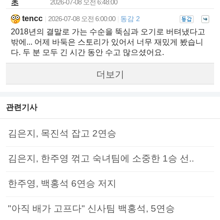
2026-07-08 오전 6:48:00
초
tencc
2026-07-08 오전 6:00:00
동감 2
|
|
2018년의 결말로 가는 수순을 뚝심과 오기로 버텨냈다고
밖에... 어제 바둑은 스토리가 있어서 너무 재밌게 봤습니
다. 두 분 모두 긴 시간 동안 수고 많으셨어요.
더보기
관련기사
김은지, 목진석 잡고 2연승
김은지, 한주영 꺾고 숙녀팀에 소중한 1승 선..
한주영, 백홍석 6연승 저지
"아직 배가 고프다" 신사팀 백홍석, 5연승