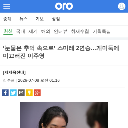
최신
국내
세계
해외
인터뷰
취재수첩
기획특집
‘눈물은 추억 속으로’ 스미레 2연승…개미둑에
미끄러진 이주영
[지지옥션배]
김수광
2026-07-08 오전 01:16
|