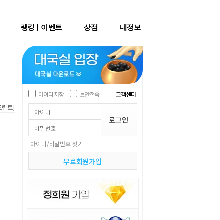
랭킹
|
이벤트
상점
내정보
아이디 저장
보안접속
고객센터
]
프린트
아이디/비밀번호 찾기
무료회원가입