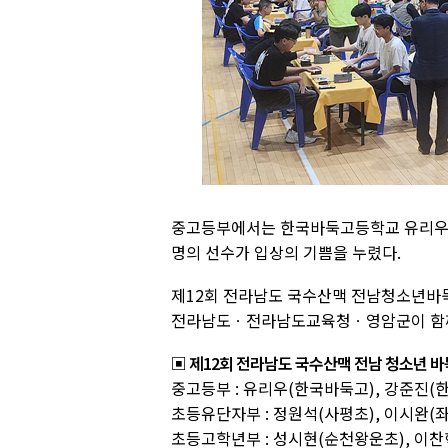
중고등부에서는 한국바둑고등학교 유리우가 
명의 선수가 입상의 기쁨을 누렸다.
제12회 전라남도 국수산맥 전남청소년바
전라남도ㆍ전라남도교육청ㆍ영암군이 함께
▣ 제12회 전라남도 국수산맥 전남 청소년 
중고등부 : 유리우(한국바둑고), 강준진
초등유단자부 : 정원석(사평초), 이시완(
초등고학년부 : 성시현(순천왕운초), 이