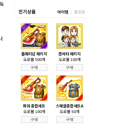
바둑
인기상품
아이템
포인트
나
플래티넘 패키지
겜바타 패키지
오로볼 500개
오로볼 100개
구매
구매
파워 종합세트
스페셜종합세트A
오로볼 100개
오로볼 50개
구매
구매