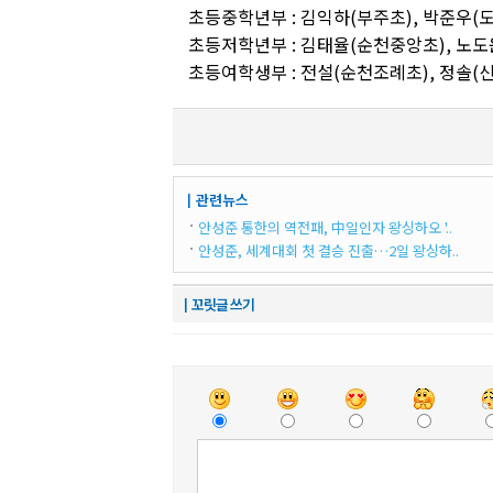
초등중학년부 : 김익하(부주초), 박준우(
초등저학년부 : 김태율(순천중앙초), 노도
초등여학생부 : 전설(순천조례초), 정솔(
┃관련뉴스
안성준 통한의 역전패, 中일인자 왕싱하오 '..
안성준, 세계대회 첫 결승 진출…2일 왕싱하..
┃꼬릿글 쓰기