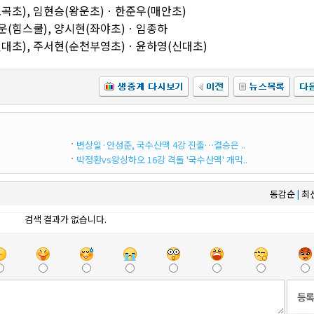
도곡초), 임현승(왕운초)ㆍ한준우(매안초)
운(힘스쿨), 양시현(좌야초)ㆍ임종하
신대초), 주서현(순천부영초)ㆍ윤하영(신대초)
변상일·안성준, 국수산맥 4강 진출…결승은 ..
박정환vs왕싱하오 16강 격돌 '국수산맥' 개막..
동감순
최
|
검색 결과가 없습니다.