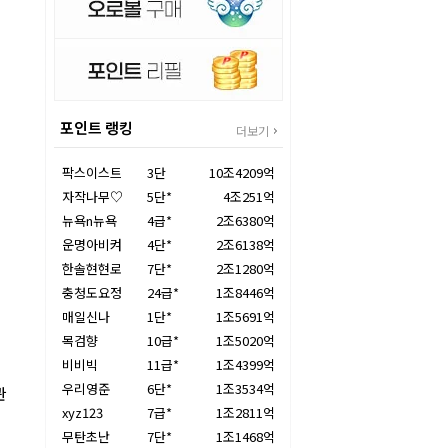
포인트 랭킹
더보기
팍스이스트
3단
10조4209억
자작나무♡
5단*
4조251억
뉴욕n뉴욕
4급*
2조6380억
운명아비켜
4단*
2조6138억
한솔현현로
7단*
2조1280억
충청도요정
24급*
1조8446억
매일신나
1단*
1조5691억
목검향
10급*
1조5020억
비비빅
11급*
1조4399억
우리영준
6단*
1조3534억
관
xyz123
7급*
1조2811억
무탄초난
7단*
1조1468억