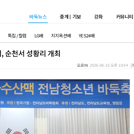
바둑뉴스
중계
|
기보
강좌
커뮤니티
특집 / 칼럼
LG배
지지옥션배
YES24배
 순천서 성황리 개최
오로IN
2026-06-15 오후 10:54 [