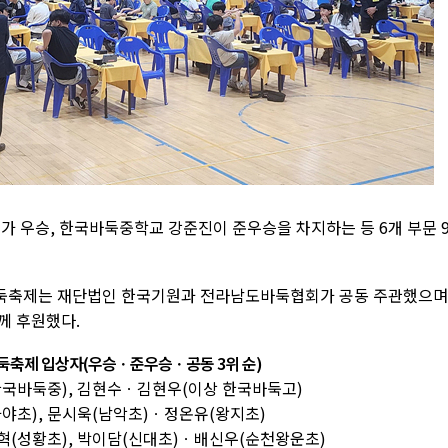
우승, 한국바둑중학교 강준진이 준우승을 차지하는 등 6개 부문 9
둑축제는 재단법인 한국기원과 전라남도바둑협회가 공동 주관했으며
 후원했다.
바둑축제 입상자(우승ㆍ준우승ㆍ공동 3위 순)
(한국바둑중), 김현수ㆍ김현우(이상 한국바둑고)
좌야초), 문시욱(남악초)ㆍ정온유(왕지초)
찬혁(성황초), 박이담(신대초)ㆍ배신우(순천왕운초)