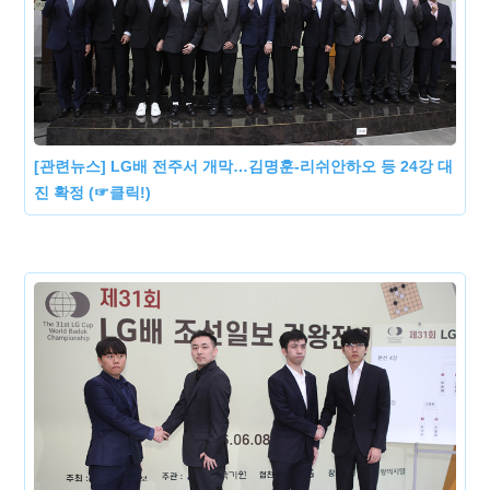
[관련뉴스] LG배 전주서 개막…김명훈-리쉬안하오 등 24강 대
진 확정 (☞클릭!)