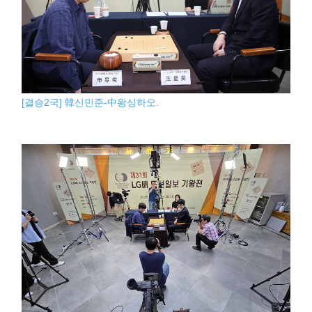
[결승2국] 韓신민준-中왕싱하오.