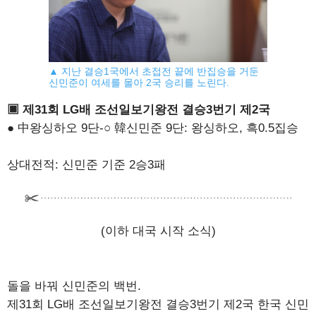
▲ 지난 결승1국에서 초접전 끝에 반집승을 거둔
신민준이 여세를 몰아 2국 승리를 노린다.
▣ 제31회 LG배 조선일보기왕전 결승3번기 제2국
● 中왕싱하오 9단-○ 韓신민준 9단: 왕싱하오, 흑0.5집승
상대전적: 신민준 기준 2승3패
(이하 대국 시작 소식)
돌을 바꿔 신민준의 백번.
제31회 LG배 조선일보기왕전 결승3번기 제2국 한국 신민