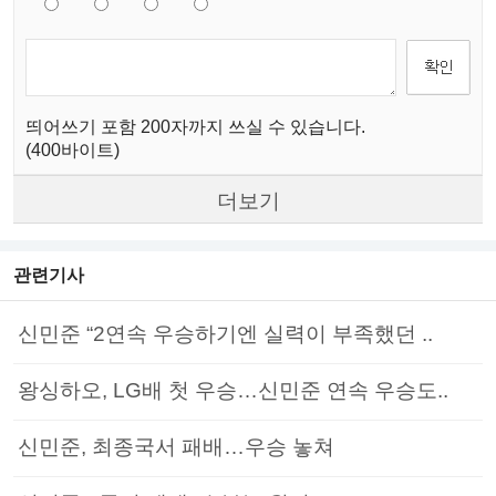
띄어쓰기 포함 200자까지 쓰실 수 있습니다.
(400바이트)
더보기
관련기사
신민준 “2연속 우승하기엔 실력이 부족했던 ..
왕싱하오, LG배 첫 우승…신민준 연속 우승도..
신민준, 최종국서 패배…우승 놓쳐