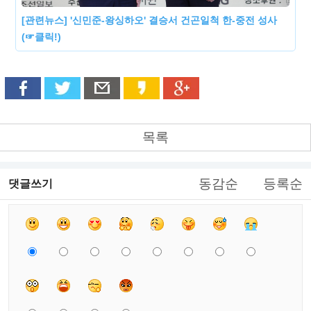
[관련뉴스] '신민준-왕싱하오' 결승서 건곤일척 한-중전 성사
(☞클릭!)
목록
동감순
등록순
댓글쓰기