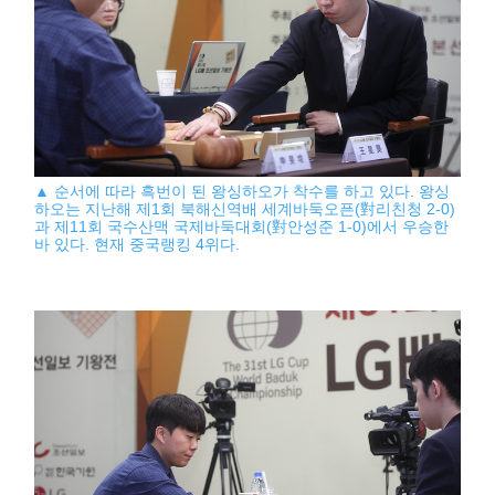
▲ 순서에 따라 흑번이 된 왕싱하오가 착수를 하고 있다. 왕싱
하오는 지난해 제1회 북해신역배 세계바둑오픈(對리친청 2-0)
과 제11회 국수산맥 국제바둑대회(對안성준 1-0)에서 우승한
바 있다. 현재 중국랭킹 4위다.