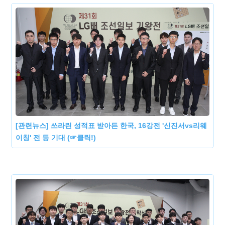
[관련뉴스] 쓰라린 성적표 받아든 한국, 16강전 '신진서vs리웨
이칭' 전 등 기대 (☞클릭!)