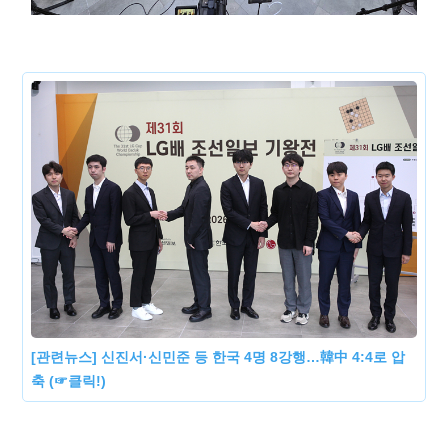
[관련뉴스] 신진서·신민준 등 한국 4명 8강행…韓中 4:4로 압
축 (☞클릭!)