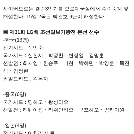
사이버오로는 결승3번기를 오로대국실에서 수순중계 및
해설한다. 15일 2국은 박건호 9단이 해설한다.
▣ 제31회 LG배 조선일보기왕전 본선 선수
-한국(13명)
전기시드 : 신민준
국가시드 : 신진서ㆍ박정환ㆍ변상일ㆍ김명훈
선발전 : 최재영ㆍ한승주ㆍ나현ㆍ박하민ㆍ박영훈ㆍ목진
석ㆍ김정현
와일드카드 : 김은지
-중국(6명)
국가시드 : 딩하오ㆍ왕싱하오
선발전 : 리웨이칭ㆍ리쉬안하오ㆍ구쯔하오ㆍ양카이원
-일본(4명)
전기시드 : 이치리키 료