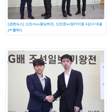
[관련뉴스] 신진서vs왕싱하오, 신민준vs양카이원 4강서 대결
(☞클릭!)