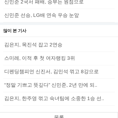
신민준 2국서 패배, 승부는 원점으로
신민준 선승, LG배 연속 우승 눈앞
많이 본 기사
김은지, 목진석 잡고 2연승
스미레, 이적 후 첫 여자랭킹 3위
디펜딩챔피언 신진서, 김민석 꺾고 8강으로
“정말 기쁘고 뜻깊다” 신민준, 2년 만에 되..
김은지, 한주영 꺾고 숙녀팀에 소중한 1승 선..
목록