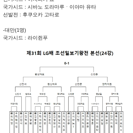
국가시드 : 시바노 도라마루ㆍ이야마 유타
선발전 : 후쿠오카 고타로
-대만(1명)
국가시드 : 라이쥔푸