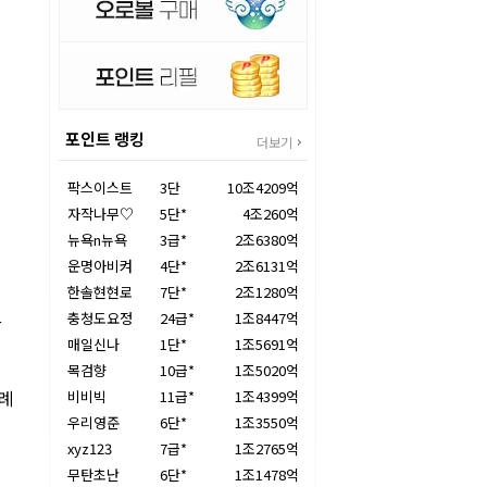
포인트 랭킹
더보기
팍스이스트
3단
10조4209억
자작나무♡
5단*
4조260억
뉴욕n뉴욕
3급*
2조6380억
운명아비켜
4단*
2조6131억
한솔현현로
7단*
2조1280억
충청도요정
24급*
1조8447억
산
매일신나
1단*
1조5691억
목검향
10급*
1조5020억
차례
비비빅
11급*
1조4399억
우리영준
6단*
1조3550억
xyz123
7급*
1조2765억
무탄초난
6단*
1조1478억