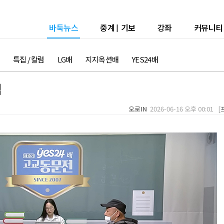
바둑뉴스
중계
|
기보
강좌
커뮤니티
특집 / 칼럼
LG배
지지옥션배
YES24배
팀
오로IN
2026-06-16 오후 00:01 [