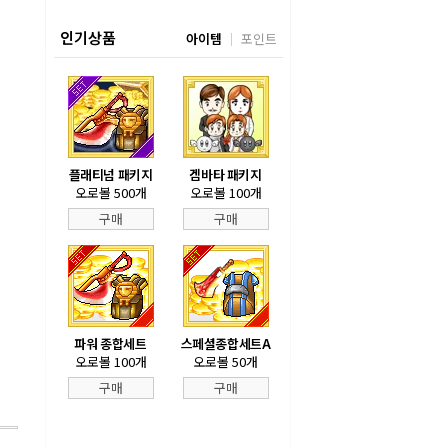
인기상품
아이템
포인트
플래티넘 패키지
겜바타 패키지
오로볼 500개
오로볼 100개
구매
구매
파워 종합세트
스페셜종합세트A
오로볼 100개
오로볼 50개
구매
구매