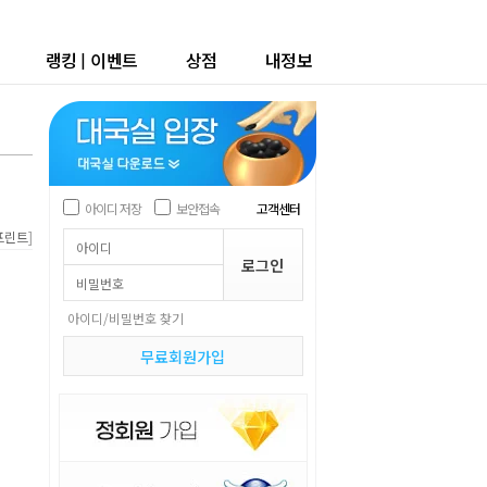
랭킹
|
이벤트
상점
내정보
아이디 저장
보안접속
고객센터
]
프린트
아이디/비밀번호 찾기
무료회원가입