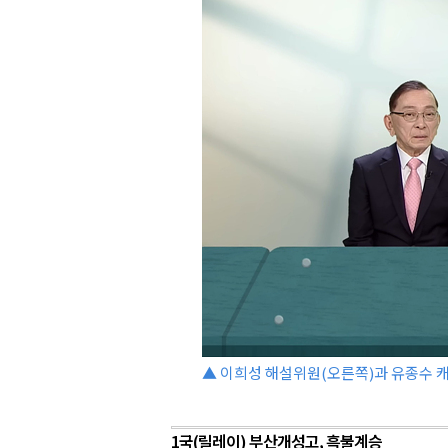
▲ 이희성 해설위원(오른쪽)과 유종수 캐
1국(릴레이) 부산개성고, 흑불계승