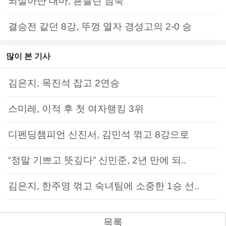
되살아난 대마, 흔들린 침묵
결승전 같던 8강, 뚜껑 열자 경성고의 2-0 승
많이 본 기사
김은지, 목진석 잡고 2연승
스미레, 이적 후 첫 여자랭킹 3위
디펜딩챔피언 신진서, 김민석 꺾고 8강으로
“정말 기쁘고 뜻깊다” 신민준, 2년 만에 되..
김은지, 한주영 꺾고 숙녀팀에 소중한 1승 선..
목록