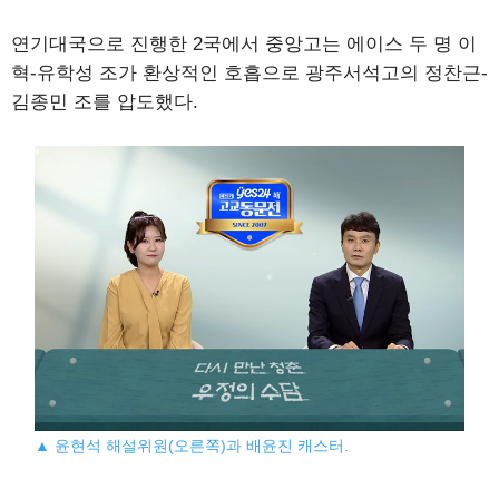
연기대국으로 진행한 2국에서 중앙고는 에이스 두 명 이
혁-유학성 조가 환상적인 호흡으로 광주서석고의 정찬근-
김종민 조를 압도했다.
▲ 윤현석 해설위원(오른쪽)과 배윤진 캐스터.