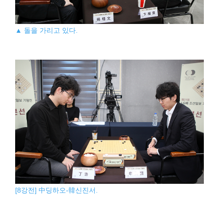
▲ 돌을 가리고 있다.
[8강전] 中딩하오-韓신진서.