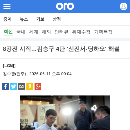
최신
국내
세계
해외
인터뷰
취재수첩
기획특집
8강전 시작…김승구 4단 '신진서-딩하오' 해설
[LG배]
김수광(전주)
2026-06-11 오후 00:04
|