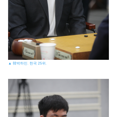
▲ 韓박하민. 한국 25위.