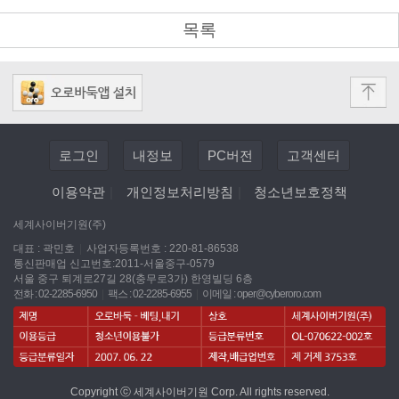
목록
로그인
내정보
PC버전
고객센터
이용약관
|
개인정보처리방침
|
청소년보호정책
세계사이버기원(주)
대표 : 곽민호
|
사업자등록번호 : 220-81-86538
통신판매업 신고번호:2011-서울중구-0579
서울 중구 퇴계로27길 28(충무로3가) 한영빌딩 6층
전화 : 02-2285-6950
|
팩스 : 02-2285-6955
|
이메일 :
oper@cyberoro.com
Copyright ⓒ 세계사이버기원 Corp. All rights reserved.