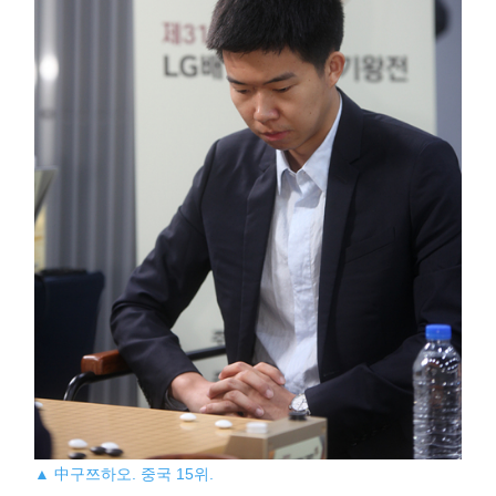
▲ 中구쯔하오. 중국 15위.