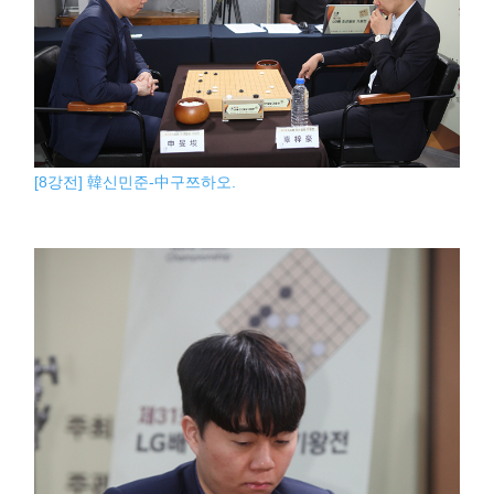
[8강전] 韓신민준-中구쯔하오.