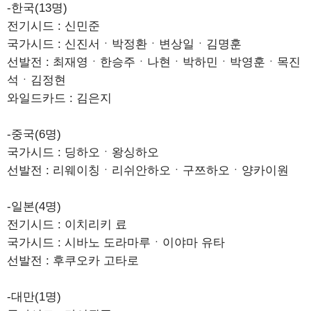
-한국(13명)
전기시드 : 신민준
국가시드 : 신진서ㆍ박정환ㆍ변상일ㆍ김명훈
선발전 : 최재영ㆍ한승주ㆍ나현ㆍ박하민ㆍ박영훈ㆍ목진
석ㆍ김정현
와일드카드 : 김은지
-중국(6명)
국가시드 : 딩하오ㆍ왕싱하오
선발전 : 리웨이칭ㆍ리쉬안하오ㆍ구쯔하오ㆍ양카이원
-일본(4명)
전기시드 : 이치리키 료
국가시드 : 시바노 도라마루ㆍ이야마 유타
선발전 : 후쿠오카 고타로
-대만(1명)