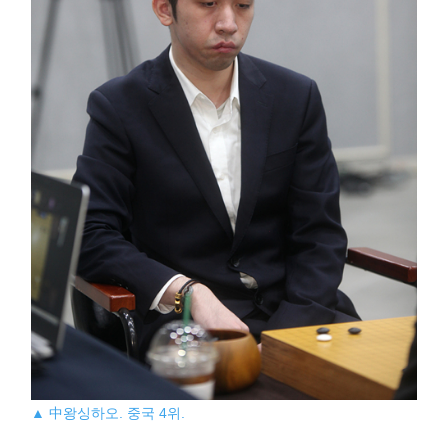
▲ 中왕싱하오. 중국 4위.