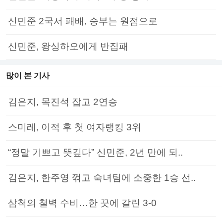
신민준 2국서 패배, 승부는 원점으로
신민준, 왕싱하오에게 반집패
많이 본 기사
김은지, 목진석 잡고 2연승
스미레, 이적 후 첫 여자랭킹 3위
“정말 기쁘고 뜻깊다” 신민준, 2년 만에 되..
김은지, 한주영 꺾고 숙녀팀에 소중한 1승 선..
삼척의 철벽 수비…한 끗에 갈린 3-0