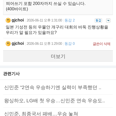
띄어쓰기 포함 200자까지 쓰실 수 있습니다.
(400바이트)
gjchoi
2026-06-11 오후 1:31:00
동감 2
|
|
일본 기성전 등의 우물안 개구리 대회의 바둑 진행상황을
우리가 알 필요가 있을까요?
gjchoi
2026-06-11 오후 1:29:00
동감 0
|
|
글쓴이 삭제
더보기
관련기사
신민준 “2연속 우승하기엔 실력이 부족했던 ..
왕싱하오, LG배 첫 우승…신민준 연속 우승도..
신민준, 최종국서 패배…우승 놓쳐