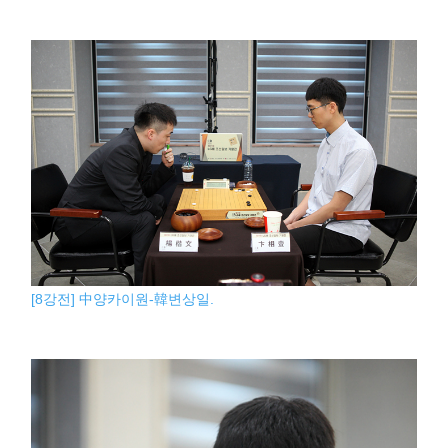
[8강전] 中양카이원-韓변상일.