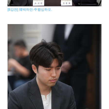
[8강전] 韓박하민-中왕싱하오.