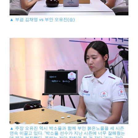
▲ 부광 김채영 vs 부안 오유진(승)
▲ 주장 오유진 역시 박소율과 함께 부안 붉은노을을 세 시즌
연속 이끌고 있다. '박소율 선수가 지난 시즌에 너무 잘해줬는
데 제가 부진했다. 올해는 저만 잘하면 될 것 같다.'라는 각오.