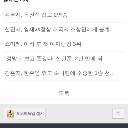
김은지, 목진석 잡고 2연승
신진서, 영재vs정상 대국서 조상연에게 불계..
스미레, 이적 후 첫 여자랭킹 3위
“정말 기쁘고 뜻깊다” 신민준, 2년 만에 되..
김은지, 한주영 꺾고 숙녀팀에 소중한 1승 선..
목록