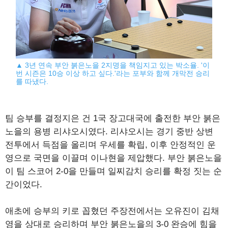
▲ 3년 연속 부안 붉은노을 2지명을 책임지고 있는 박소율. '이
번 시즌은 10승 이상 하고 싶다.'라는 포부와 함께 개막전 승리
를 따냈다.
팀 승부를 결정지은 건 1국 장고대국에 출전한 부안 붉은
노을의 용병 리샤오시였다. 리샤오시는 경기 중반 상변
전투에서 득점을 올리며 우세를 확립, 이후 안정적인 운
영으로 국면을 이끌며 이나현을 제압했다. 부안 붉은노을
이 팀 스코어 2-0을 만들며 일찌감치 승리를 확정 짓는 순
간이었다.
애초에 승부의 키로 꼽혔던 주장전에서는 오유진이 김채
영을 상대로 승리하며 부안 붉은노을의 3-0 완승에 힘을