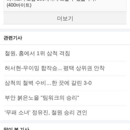
(400바이트)
더보기
관련기사
철원, 홈에서 1위 삼척 격침
허서현-우이밍 합작승... 평택 상위권 안착
삼척의 철벽 수비…한 끗에 갈린 3-0
부안 붉은노을 "팀워크의 승리"
'무패 소녀' 정유진, 철원 승리 견인
많이 본 기사