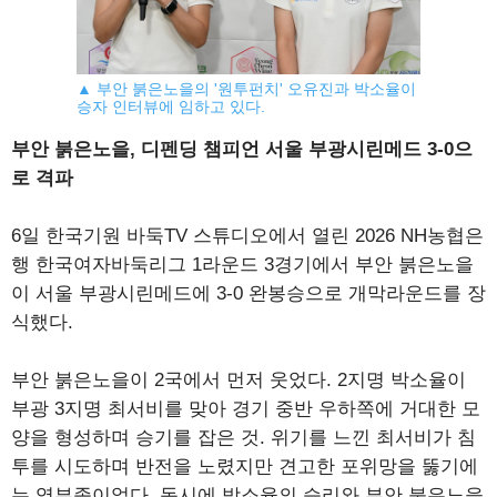
▲ 부안 붉은노을의 '원투펀치' 오유진과 박소율이
승자 인터뷰에 임하고 있다.
부안 붉은노을, 디펜딩 챔피언 서울 부광시린메드 3-0으
로 격파
6일 한국기원 바둑TV 스튜디오에서 열린 2026 NH농협은
행 한국여자바둑리그 1라운드 3경기에서 부안 붉은노을
이 서울 부광시린메드에 3-0 완봉승으로 개막라운드를 장
식했다.
부안 붉은노을이 2국에서 먼저 웃었다. 2지명 박소율이
부광 3지명 최서비를 맞아 경기 중반 우하쪽에 거대한 모
양을 형성하며 승기를 잡은 것. 위기를 느낀 최서비가 침
투를 시도하며 반전을 노렸지만 견고한 포위망을 뚫기에
는 역부족이었다. 동시에 박소율의 승리와 부안 붉은노을