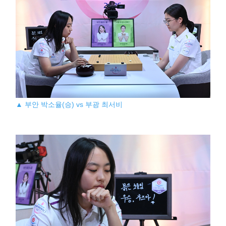
▲ 부안 박소율(승) vs 부광 최서비