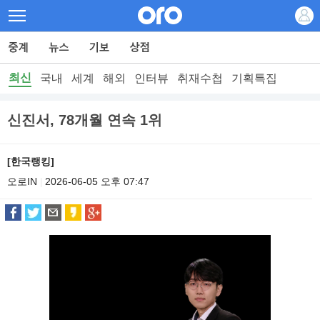
최신
국내
세계
해외
인터뷰
취재수첩
기획특집
신진서, 78개월 연속 1위
[한국랭킹]
오로IN
2026-06-05 오후 07:47
|