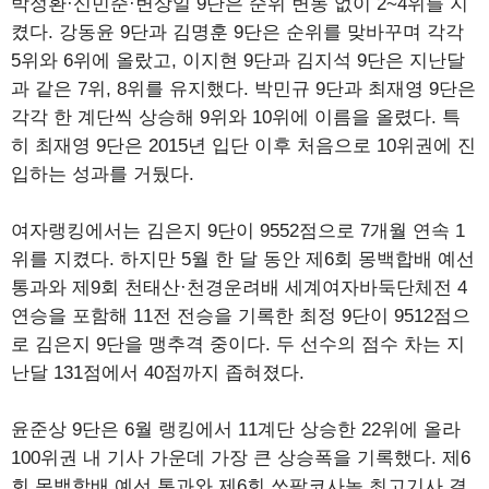
박정환·신민준·변상일 9단은 순위 변동 없이 2~4위를 지
켰다. 강동윤 9단과 김명훈 9단은 순위를 맞바꾸며 각각
5위와 6위에 올랐고, 이지현 9단과 김지석 9단은 지난달
과 같은 7위, 8위를 유지했다. 박민규 9단과 최재영 9단은
각각 한 계단씩 상승해 9위와 10위에 이름을 올렸다. 특
히 최재영 9단은 2015년 입단 이후 처음으로 10위권에 진
입하는 성과를 거뒀다.
여자랭킹에서는 김은지 9단이 9552점으로 7개월 연속 1
위를 지켰다. 하지만 5월 한 달 동안 제6회 몽백합배 예선
통과와 제9회 천태산·천경운려배 세계여자바둑단체전 4
연승을 포함해 11전 전승을 기록한 최정 9단이 9512점으
로 김은지 9단을 맹추격 중이다. 두 선수의 점수 차는 지
난달 131점에서 40점까지 좁혀졌다.
윤준상 9단은 6월 랭킹에서 11계단 상승한 22위에 올라
100위권 내 기사 가운데 가장 큰 상승폭을 기록했다. 제6
회 몽백합배 예선 통과와 제6회 쏘팔코사놀 최고기사 결